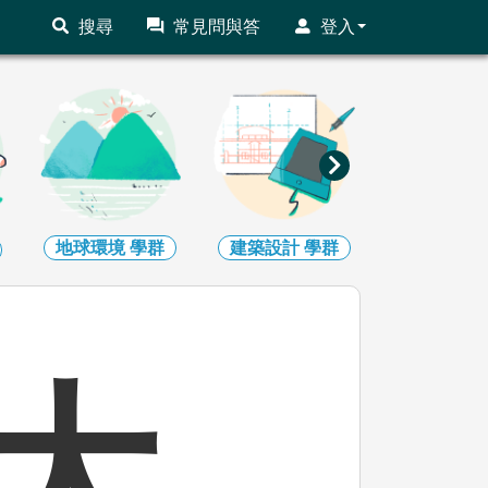
搜尋
常見問與答
登入
地球環境
學群
建築設計
學群
藝術
學
大