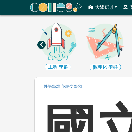
ColleGo! 大學選才與高中育才輔助系統
大學選才
資訊
學群
工程
學群
數理化
學群
外語
學群
英語文
學類
國