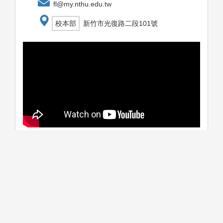
fl@my.nthu.edu.tw
校本部
新竹市光復路二段101號
學系介紹
課程資訊
生涯進路