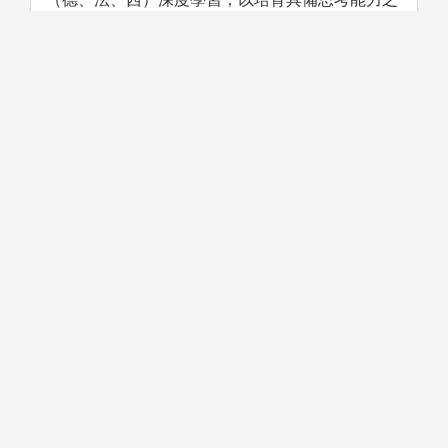
外語人才。本系亦設立口筆譯、英語教學微學程、
歐洲語言學分學程、亞洲語言學分學程、和微學分
課程，讓學生更深更廣地加強外語，並於跨領域之
學習過程中得心應手。
學習方法