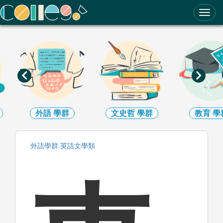
ColleGo! 大學選才與高中育才輔助系統
外語
學群
文史哲
學群
教育
學
外語
學群
英語文
學類