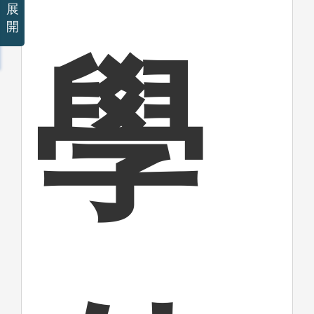
展
開
學