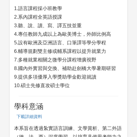
1.語言課程採小班教學
2.系內課程全英語授課
3.聽、說、讀、寫、譯五技並重
4.專任教師九成以上為歐美博士，外師比例高
5.設有歐洲及亞洲語言、口筆譯等學分學程
6.輔導規劃雙主修或輔系課程以提升就業力
7.多種就業相關之微學分課程增廣視野
8.國內外實習與交換、補助赴劍橋大學暑期研習
9.提供多項優厚入學獎助學金歡迎就讀
10.碩士先修直攻碩士學位
學科意涵
下載詳細資料
本系旨在透過紮實語言訓練、文學賞析、第二外語
（德、法、西）深度學習，以培育具備思考能力之