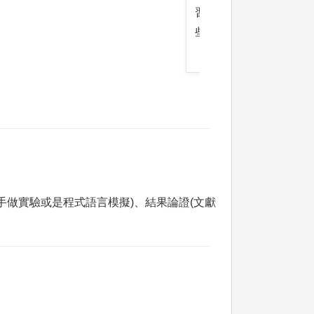
習口頭論述以及練習書
些能力是終身自學的必
做實驗或是程式語言模擬)、結果論證(文獻