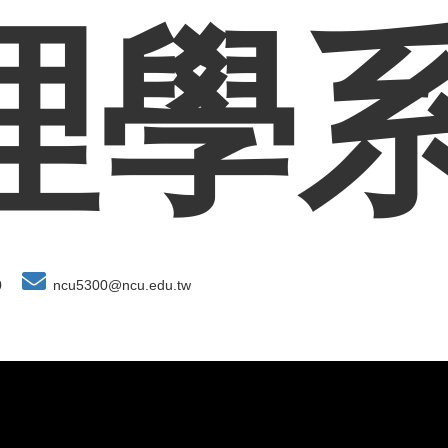
理學
0
ncu5300@ncu.edu.tw