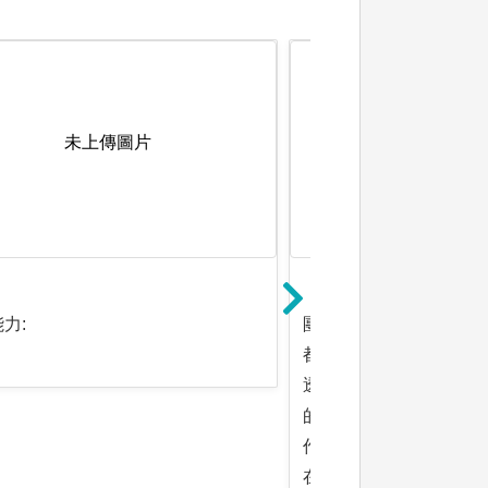
未上傳圖片
未上傳圖
力:
團隊合作: 今日不論科
都是以團隊的形式在進
透過實驗課的小組合作
的分組作業與討論，將
作與相互學習的經驗。
在許多課堂或期末報告