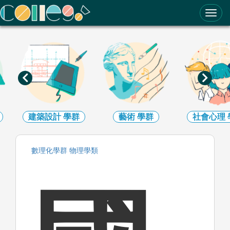
ColleGo! 大學選才與高中育才輔助系統
計
學群
藝術
學群
社會心理
學群
大眾
數理化
學群
物理
學類