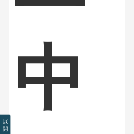
中
展
開