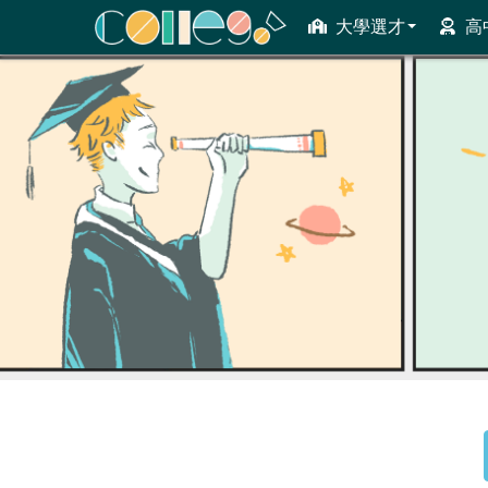
大學選才
高
ColleGo! 大學選才與高中育才輔助系統