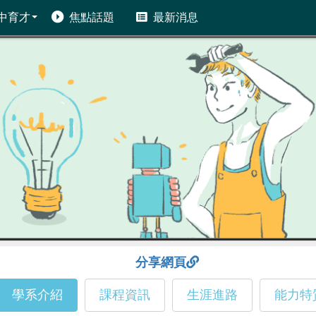
中育才
焦點話題
最新消息
分享網頁
學系介紹
課程資訊
生涯進路
能力特