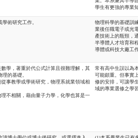
業。本系兼具半導
學生有更強的專業
或學術研究工作。
物理科學的基礎訓
業後任職電子或光
產技術上的瓶頸，通
半導體人才培育和
導體或科技大廠工
是數學，著重於代公式計算且很難理解，其
常有高中生誤以為
物理的基礎。
可能頗重。但事實
能從事教學或學術研究，物理系就業領域相
修的安排，可讓學
域的專業選修之學
物理不相關，藉由量子力學，化學也算是一
攻讀博士學位或博士後研究，或選擇進入
(1)本系畢業生已