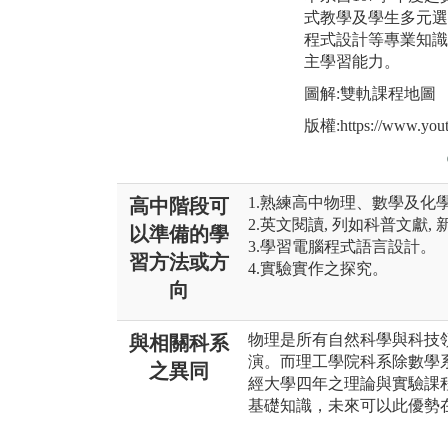
式教學及學生多元選
程式設計等專業知識
主學習能力。
圖解:雙軌課程地圖
版權:https://www.you
1.熟練高中物理、數學及化
高中階段可
2.英文閱讀, 列如科普文獻,
以準備的學
3.學習電腦程式語言設計。
習方法或方
4.實驗實作之探究。
向
物理是所有自然科學與科技
與相關科系
演。而理工學院科系除數學
之異同
經大學四年之理論與實驗課
基礎知識，未來可以此優勢