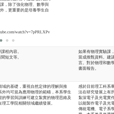
課，除了強化物理、數學與
增進同學解決問題
外，更重要的是培養學生自
生的學習狀況，並
圖解:課程互動學習
tube.com/watch?v=7pPRLXPv
學課程內容。
如果有物理實驗課
 新聞短文等。
當成推甄資料。建
言。對於物理和數
書面報告。
領域的基礎，重視自然定律的理解與推
感於目前理工科系
系外均可規為應用物理的範疇，本系學生
法在研究發展上有
程的學習與訓練可建立紮實的物理思維及
紮深電子及光電實
在理工學院相關領域繼續發展。
以能製作電子及光
傳統電機、電子系