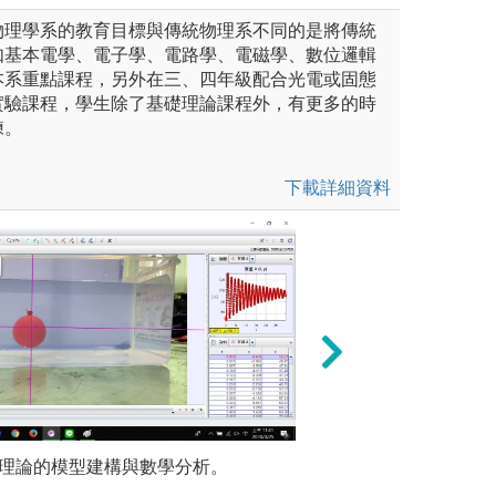
物理學系的教育目標與傳統物理系不同的是將傳統
如基本電學、電子學、電路學、電磁學、數位邏輯
本系重點課程，另外在三、四年級配合光電或固態
實驗課程，學生除了基礎理論課程外，有更多的時
練。
下載詳細資料
物理理論的模型建構與數學分析。
團隊合作：
(2)學習
再由同學分組討論，藉此不但
透過課程進行團隊