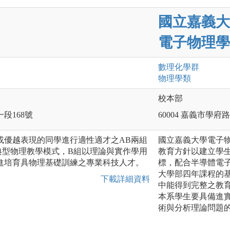
國立嘉義大
電子物理學
數理化
學群
物理
學類
校本部
一段168號
60004 嘉義市學府路
或優越表現的同學進行適性適才之AB兩組
國立嘉義大學電子
典型物理教學模式，B組以理論與實作學用
教育方針以建立學
進培育具物理基礎訓練之專業科技人才。
標，配合半導體電
大學部四年課程的
下載詳細資料
中能得到完整之教
本系學生要具備進
術與分析理論問題