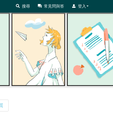
搜尋
常見問與答
登入
質