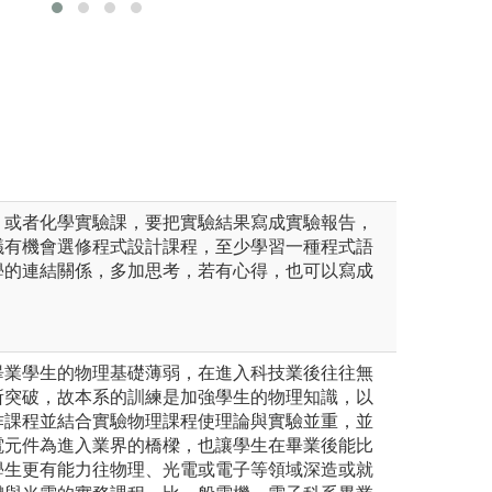
的能力，老師也可從中清楚學
力，也培養與他人
對有需要的同學給予輔導。
圖解:進階實驗技
照片
，或者化學實驗課，要把實驗結果寫成實驗報告，
議有機會選修程式設計課程，至少學習一種程式語
學的連結關係，多加思考，若有心得，也可以寫成
畢業學生的物理基礎薄弱，在進入科技業後往往無
所突破，故本系的訓練是加強學生的物理知識，以
作課程並結合實驗物理課程使理論與實驗並重，並
電元件為進入業界的橋樑，也讓學生在畢業後能比
學生更有能力往物理、光電或電子等領域深造或就