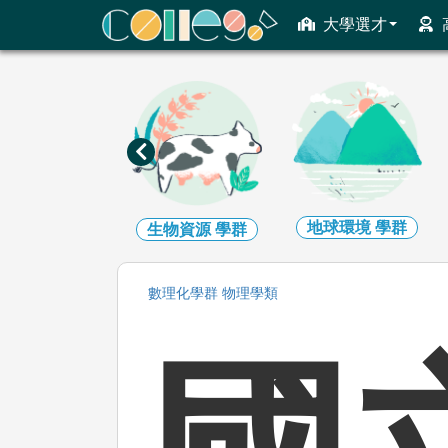
ColleGo! 大學選才與高中育才輔助系統
大學選才
地球環境
學群
建築設計
學群
生物資源
學群
數理化
學群
物理
學類