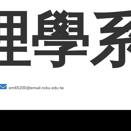
理學
em65200@email.ncku.edu.tw