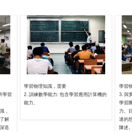
學習物理知識，需要
學習
所學習
2. 訓練數學能力: 包含學習應用計算機的
3. 
能力。
學習
識，
力。
了解
達的
深造
陳述