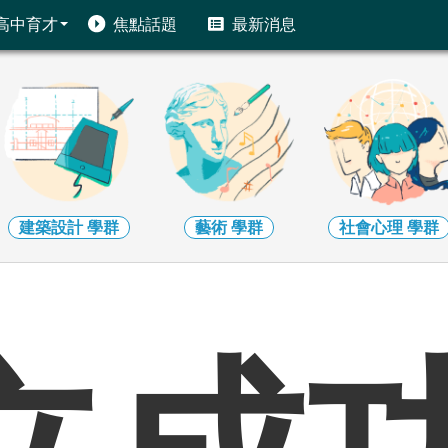
高中育才
焦點話題
最新消息
藝術
學群
社會心理
學群
大眾傳播
學群