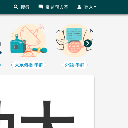
搜尋
常見問與答
登入
外語
學群
文史哲
學群
教育
學