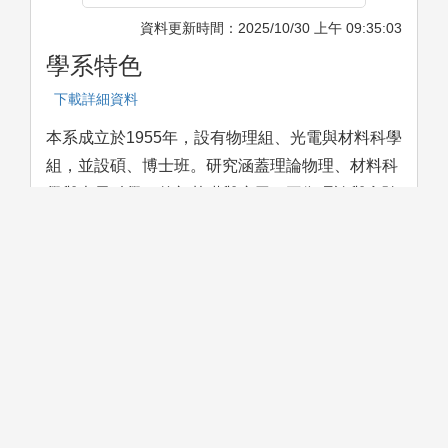
資料更新時間：2025/10/30 上午 09:35:03
學系特色
下載詳細資料
本系成立於1955年，設有物理組、光電與材料科學
組，並設碩、博士班。研究涵蓋理論物理、材料科
學與光電科學，兼顧基礎與應用，平衡理論與實驗
發展。2013年成立高能物理研究中心，2022年設
立半導體材料暨先進光學研究中心，鏈結國際學術
界與台灣產業界。本系規劃量子計算、人工智慧與
數據科學等跨領域課程，並參與台積電半導體學
程。另與美國天普大學及阿拉巴馬大學合作雙聯學
位，推動國際交流與學術合作。
學科意涵