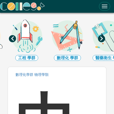
ColleGo! 大學選才與高中育才輔助系統
學群
數理化
學群
醫藥衛生
學群
生命
數理化
學群
物理
學類