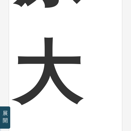
大
展
開