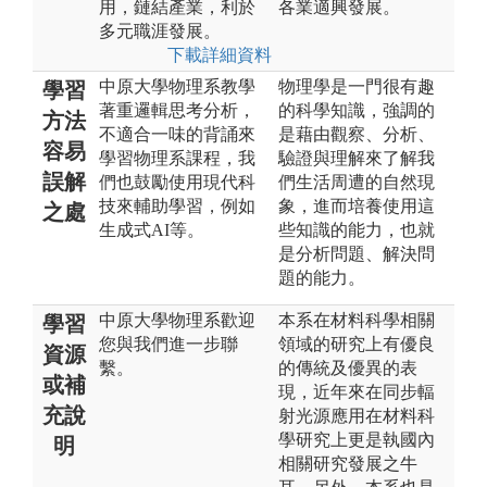
用，鏈結產業，利於
各業適興發展。
多元職涯發展。
下載詳細資料
中原大學物理系教學
物理學是一門很有趣
學習
著重邏輯思考分析，
的科學知識，強調的
方法
不適合一味的背誦來
是藉由觀察、分析、
容易
學習物理系課程，我
驗證與理解來了解我
誤解
們也鼓勵使用現代科
們生活周遭的自然現
技來輔助學習，例如
象，進而培養使用這
之處
生成式AI等。
些知識的能力，也就
是分析問題、解決問
題的能力。
中原大學物理系歡迎
本系在材料科學相關
學習
您與我們進一步聯
領域的研究上有優良
資源
繫。
的傳統及優異的表
或補
現，近年來在同步輻
充說
射光源應用在材料科
學研究上更是執國內
明
相關研究發展之牛