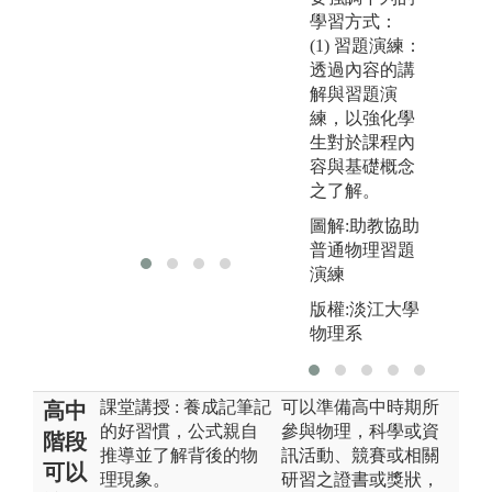
圖解:2023中原
學習方式：
圖
大學物理系專
(1) 習題演練：
題論文競賽
透過內容的講
解與習題演
練，以強化學
生對於課程內
容與基礎概念
之了解。
圖解:助教協助
普通物理習題
演練
版權:淡江大學
物理系
課堂講授 : 養成記筆記
可以準備高中時期所
高中
的好習慣，公式親自
參與物理，科學或資
階段
推導並了解背後的物
訊活動、競賽或相關
可以
理現象。
研習之證書或獎狀，