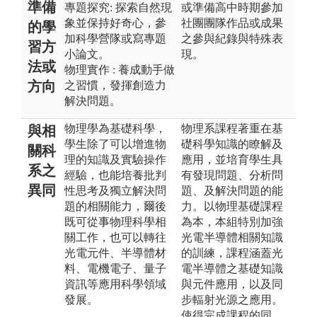
準備
專題探究: 探索自然現
或準備高中時期參加
象並保持好奇心，參
社團團隊作品或成果
的學
加科學營隊或寫專題
之參與紀錄與特殊表
習方
小論文。
現。
法或
物理實作 : 養成動手做
方向
之習慣，發揮創造力
解決問題。
物理學為基礎科學，
物理系課程著重在基
與相
學生除了可以增進物
礎科學知識的瞭解及
關科
理的知識及實驗操作
應用，並培育學生具
系之
經驗，也能培養批判
有發現問題、分析問
異同
性思考及獨立解決問
題、及解決問題的能
題的相關能力，爾後
力。以物理基礎課程
既可從事物理科學相
為本，本組特別加強
關工作，也可以轉往
光電半導體相關知識
光電元件、半導體材
的訓練，課程涵蓋光
料、電機電子、量子
電半導體之基礎知識
資訊等應用科學領域
與元件應用，以及同
發展。
步輻射光源之應用。
使得完成課程的同