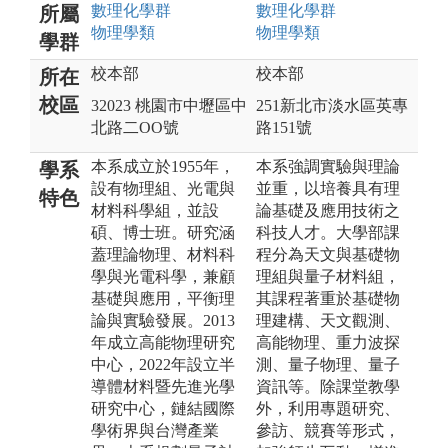
數理化
學群
數理化
學群
所屬
物理
學類
物理
學類
學群
校本部
校本部
所在
校區
32023 桃園市中壢區中
251新北市淡水區英專
北路二OO號
路151號
本系成立於1955年，
本系強調實驗與理論
學系
設有物理組、光電與
並重，以培養具有理
特色
材料科學組，並設
論基礎及應用技術之
碩、博士班。研究涵
科技人才。大學部課
蓋理論物理、材料科
程分為天文與基礎物
學與光電科學，兼顧
理組與量子材料組，
基礎與應用，平衡理
其課程著重於基礎物
論與實驗發展。2013
理建構、天文觀測、
年成立高能物理研究
高能物理、重力波探
中心，2022年設立半
測、量子物理、量子
導體材料暨先進光學
資訊等。除課堂教學
研究中心，鏈結國際
外，利用專題研究、
學術界與台灣產業
參訪、競賽等形式，