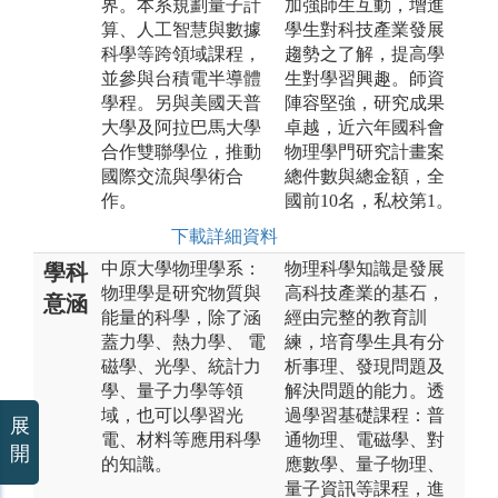
界。本系規劃量子計
加強師生互動，增進
算、人工智慧與數據
學生對科技產業發展
科學等跨領域課程，
趨勢之了解，提高學
並參與台積電半導體
生對學習興趣。師資
學程。另與美國天普
陣容堅強，研究成果
大學及阿拉巴馬大學
卓越，近六年國科會
合作雙聯學位，推動
物理學門研究計畫案
國際交流與學術合
總件數與總金額，全
作。
國前10名，私校第1。
下載詳細資料
中原大學物理學系：
物理科學知識是發展
學科
物理學是研究物質與
高科技產業的基石，
意涵
能量的科學，除了涵
經由完整的教育訓
蓋力學、熱力學、 電
練，培育學生具有分
磁學、光學、統計力
析事理、發現問題及
學、量子力學等領
解決問題的能力。透
域，也可以學習光
過學習基礎課程：普
展
電、材料等應用科學
通物理、電磁學、對
開
的知識。
應數學、量子物理、
量子資訊等課程，進