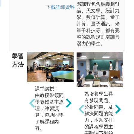
階課程包含廣義相對
下載詳細資料
論、天文學、統計力
學、數值計算、量子
計算、量子通訊、光
量子科技等，都有完
整的課程規劃培訓具
潛力的學生。
學習
方法
課堂講授 :
實
為培養學生具
專題研究 :
由教授帶領同
教
有發現問題、
藉由參與教師
學教授基本原
助
分析問題、及
的專門領域研
理，練習演
際
解決問題的能
究，讓同學有
算，協助同學
讓
力，本系安排
機會進行物理
了解課程內
理
的課程學習主
主題探討。
容。
力
要強調下列的