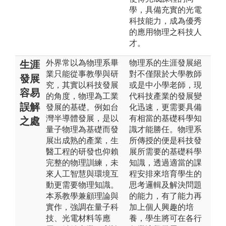
學，具備充實的光電
科技能力，成為優秀
的應用物理之科技人
才。
外界常以為物理系畢
物理系的生涯發展絕
生涯
業只能從事教學與研
對不僅限於大學教師
發展
究，其實以科技發展
或是中小學老師，現
容易
的角度，物理為工業
代科技產業的發展變
誤解
發展的基礎。例如台
化迅速，更需要具備
灣半導體發展，是以
有相當的基礎科學知
之處
量子物理為基礎而發
識才能勝任。物理系
展出成熟的產業，生
所傳授的便是科技發
醫工程的研發也仰賴
展所需要的基礎科學
完整的物理訓練，未
知識，透過適當的課
來人工智慧與環境互
程安排來培育學生的
動更需要物理知識。
思考邏輯及解決問題
本系教學兼顧理論與
的能力，有了能力再
實作，強調在量子科
加上個人興趣的培
技、光電材料等應
養，學生將可在各行