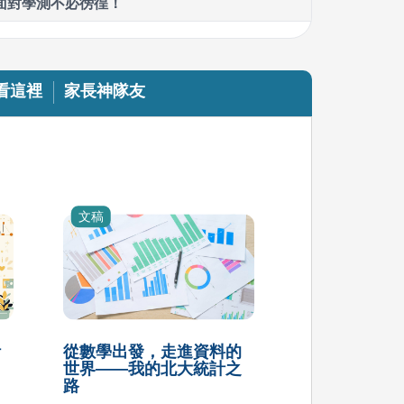
經歷過學測才知道的那些Dos & Don’ts
學測準備攻略：目標、方法與挫折應對
看這裡
家長神隊友
文稿
計
從數學出發，走進資料的
世界——我的北大統計之
路