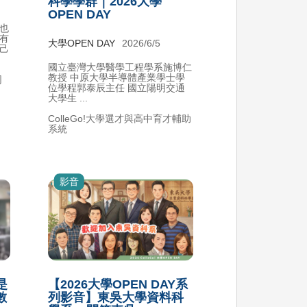
科學學群｜2026大學
OPEN DAY
也
有
大學OPEN DAY
2026/6/5
己
國立臺灣大學醫學工程學系施博仁
教授 中原大學半導體產業學士學
同
位學程郭泰辰主任 國立陽明交通
大學生 ...
ColleGo!大學選才與高中育才輔助
系統
影音
是
【2026大學OPEN DAY系
數
列影音】東吳大學資料科