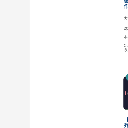
藥
大
2
「
本
C
系
【