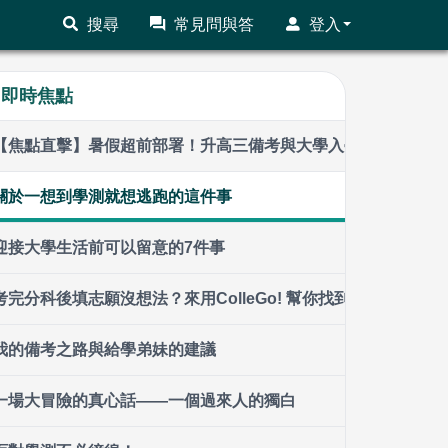
搜尋
常見問與答
登入
即時焦點
【焦點直擊】暑假超前部署！升高三備考與大學入學前準備全攻
關於一想到學測就想逃跑的這件事
迎接大學生活前可以留意的7件事
考完分科後填志願沒想法？來用ColleGo! 幫你找到適合學系！｜Col
我的備考之路與給學弟妹的建議
一場大冒險的真心話——一個過來人的獨白
面對學測不必徬徨！