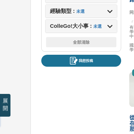
經驗類型 :
未選
同
「
ColleGo!大小事 :
未選
有
學
中
全部清除
國
學
我想投稿
展
開