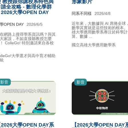
理 教授跟你講校系特色與
形象影片
請全攻略 - 數理化學群
2026大學OPEN DAY
同系不同樣
2026/4/8
近年來，大數據與 AI 席捲全球
學OPEN DAY
2026/6/5
數學其實就是這些技術的根本。
雄大學應用數學系專注於科學計
在網路上搜尋學系資訊嗎？與其
算、數據 ...
大家說，不如直接聽教授怎麼
！ ColleGo! 特別邀請來自各校
國立高雄大學應用數學系
olleGo!大學選才與高中育才輔助
統
影音
影音
2026大學OPEN DAY系
【2026大學OPEN DAY