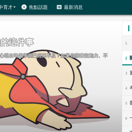
中育才
焦點話題
最新消息
1
的7件事
2
對即將到來的新生活感到興奮呢？無論你是已經錄取
3
4
5
6
7