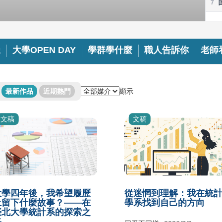
8
9
樣
大學OPEN DAY
學群學什麼
職人告訴你
老師
顯示
最新作品
近期熱門
文稿
文稿
大學四年後，我希望履歷
從迷惘到理解：我在統
上留下什麼故事？——在
學系找到自己的方向
臺北大學統計系的探索之
路