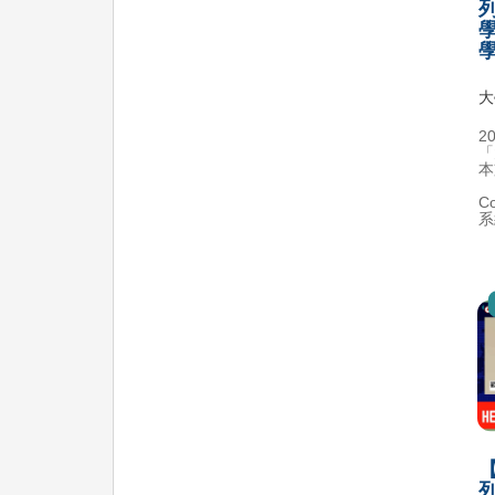
大
2
「
本
C
系
【