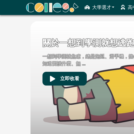
大學選才
高
ColleGo! 大學選才與高中育才輔助系統
迎接大學生活前可以留意
恭喜高三的同學們卸下考生身分了，你是否
的準大學生，或是 ...
立即收看