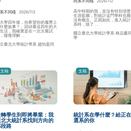
同系不同樣
2026/7/2
高中時期的我，並沒有特別清楚
系不同樣
2026/7/2
生涯藍圖，對統計這門學科也幾
沒有概念。正因如此，進入統計
大學四年後，你希望你的履歷上
系時，除了 ...
什麼故事？」回頭看這四年的大
生活，我確實是在一次次嘗試
國立臺北大學統計學系 林品薰
，慢慢理解 ...
學
立臺北大學統計學系 趙怡盈同
文稿
文稿
從轉學生到即將畢業：我
統計系在學什麼？給正
在北大統計系找到方向的
選系的你
那段路