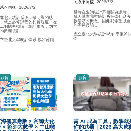
同系不同樣
2026/7/2
系不同樣
2026/7/2
當時在查詢統計系相關資訊時，
發現其實我對統計系在學什麼沒
進北大統計系後，最明顯的感
很清楚的概念。因此我希望以自
，就是必修課程的扎實程度。從
的學習經驗 ...
二的機率概論、統計推論，到大
的數理統計 ...
國立臺北大學統計學系 李俊翰
學
立臺北大學統計學系 楊雅茹同
影音
影音
海智算應數 × 高師大化
當 AI 成為工具，數學就
 × 彰師大數學 × 中山物
你的武器｜2026 高大應