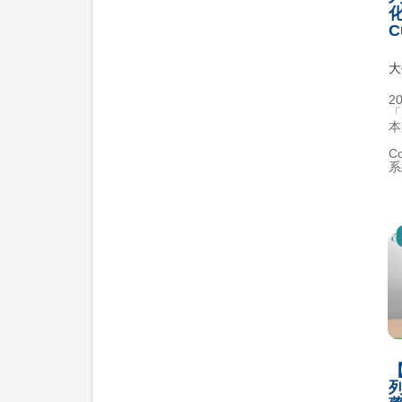
化
C
大
2
「
本
C
系
【