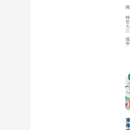
同
轉
受
大
三
國
學
東
學