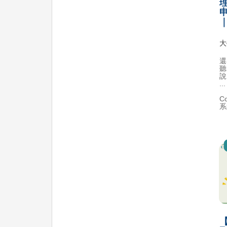
申
｜
大
還
聽
說
...
C
系
【