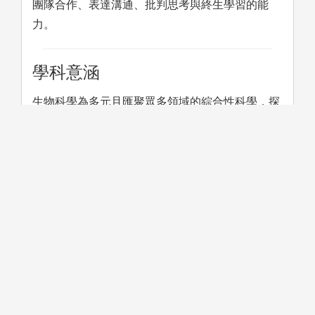
團隊合作、表達溝通、批判思考與終生學習的能
力。
學科意涵
生物科學為多元且匯聚眾多領域的綜合性科學，探
究不同尺度下的生命現象及形塑這些現象的機制，
從微觀的分子生物學到巨觀的生態學均是生物科學
的研究範圍。
此外，透過與物理、化學、醫學、統計與資訊等不
同領域間的合作，致力於發展生物科學最前沿的各
種技術與研究，並將其應用於生態保育、生技與製
藥與臨床治療等。