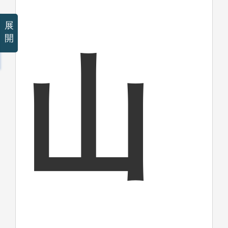
展
開
山