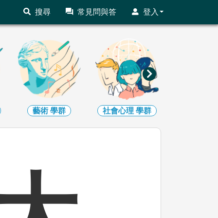
搜尋
常見問與答
登入
社會心理
學群
大眾傳播
學群
外語
學
大