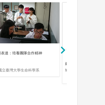
未上傳圖
與表達：培養團隊合作精神
綜合與跨域：總和現有
:國立臺灣大學生命科學系
域學習，建構全方位知