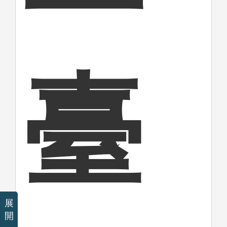
臺
展
開