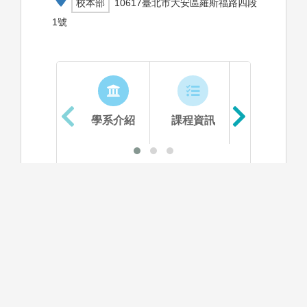
校本部
10617臺北市大安區羅斯福路四段
1號
學系介紹
課程資訊
生涯進路
資料更新時間：2025/10/8 下午 12:05:09
學系特色
醫學工程學系係結合醫學、工程科技與基礎科學等
知識，應用於疾病的診斷與防治、及醫療器材研發
的專門學科。致力於培育具專業智識、前瞻性、國
際觀之跨領域科技人才。規劃醫學工程數個領域，