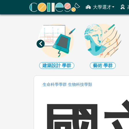
ColleGo! 大學選才與高中育才輔助系統
大學選才
地球環境
學群
建築設計
學群
藝術
學群
生命科學
學群
生物科技
學類