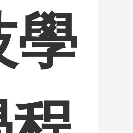
技學
學程