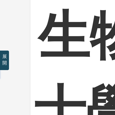
生
展
開
士