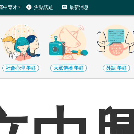
高中育才
焦點話題
最新消息
社會心理
學群
大眾傳播
學群
外語
學群