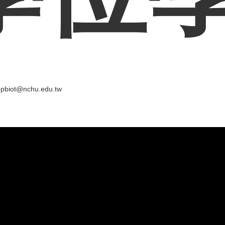
pbiot@nchu.edu.tw