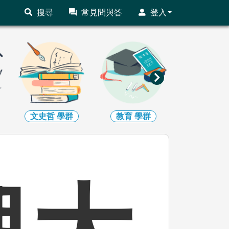
搜尋
常見問與答
登入
文史哲
學群
教育
學群
法政
學