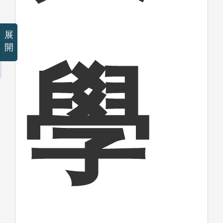
展
開
學