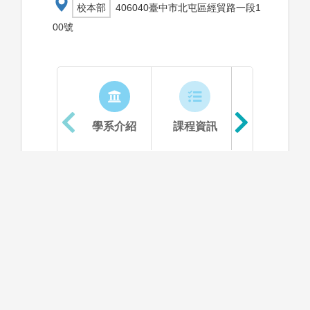
校本部
406040臺中市北屯區經貿路一段1
00號
學系介紹
課程資訊
生涯進路
資料更新時間：2025/12/11 下午 03:10:38
學系特色
本系秉持中國醫藥大學一貫發展中西醫藥的特色，
利用現有生物醫學資源與設備，以現代生命科學為
基礎，結合中西醫藥及生醫產業的發展重點，設計
多元的課程規劃，以培養具生命科學素養及生物醫