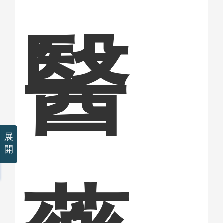
醫
展
開