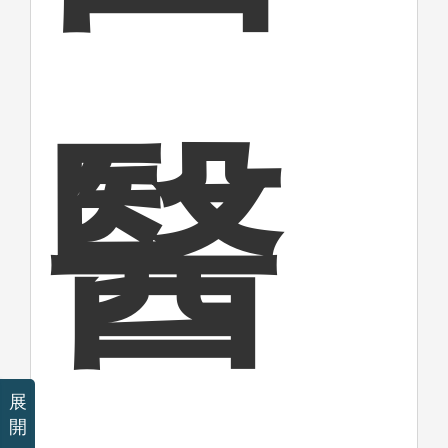
醫
展
開