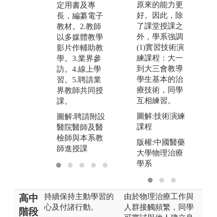
原來的能力更
定用書及專
直接下載作課
式
好。因此，除
長，編纂電子
前預習或課後
場
了課堂授課之
教材。2.教師
複習。
圖
外，學系強調
以多媒體教學
圖解:配合mood
指
(1)實習技術演
影片作輔助教
le數位系統上
練課程：大一
學。3.業界參
課。
到大三會教導
訪。4.線上學
學生基本的治
習。5.聘請業
療技術，同學
界教師共同授
互相練習。
課。
圖解:技術演練
圖解:聘請附設
課程
醫院醫師及醫
檢師與本系教
版權:中國醫藥
師進授課
大學物理治療
學系
持續保持主動學習的
由於物理治療工作與
高中
心及付諸行動。
人群接觸頻繁，同學
階段