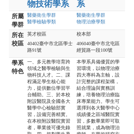
物技術學系
系
醫藥衛生
學群
醫藥衛生
學群
所屬
醫學檢驗
學類
物理治療
學類
學群
英才校區
校本部
所在
校區
40402臺中市北區學士
406040臺中市北屯區
路91號
經貿路一段100號
一、多元教學培育跨
本學系具備優質的學
學系
領域之醫學檢驗與生
習環境，以物理治療
特色
物科技人才。二、課
四大專科為主軸，設
程滿足學生核心能
計完整的課程架構，
力，提供數位學習平
結合理論與實務訓
台輔助。三、於本校
練，培養物理治療臨
附設醫院及全國各大
床專業能力。學生可
醫學中心檢驗部實
選擇到各大醫學中心
習，設備完善精實。
或績優之區域醫院實
在本校附設醫院實習
習，多數畢業即可取
者，畢業後可優先錄
照就業，成為物理治