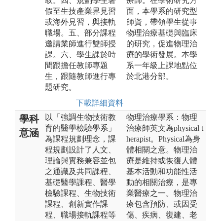
取。四、規劃學生暑
療師。在學術研究方
假至生技產業界見習
面，本學系的研究型
或海外見習，與接軌
師資，帶領學生從事
職場。五、部分課程
物理治療基礎與臨床
邀請業師進行雙師授
的研究，促進物理治
課。六、學生課於時
療的學術發展。本學
間跟擔任教師專題
系一年級上課地點位
生，跟隨教師進行專
於北港分部。
題研究。
下載詳細資料
以「強調生物技術教
物理治療學系：物理
學科
育的醫學檢驗學系」
治療師英文為physical t
意涵
為課程規劃理念，課
herapist。Physical為身
程規劃設計了人文、
體相關之意。物理治
理論與實務兼容並包
療是維持或恢復人體
之通識及共同課程、
基本活動和功能性活
基礎醫學課程、醫學
動的相關治療，是專
檢驗課程、生物技術
業醫療之一。物理治
課程、創新實作課
療包含預防、或因受
程、職場接軌課程等
傷、疾病、復建、老