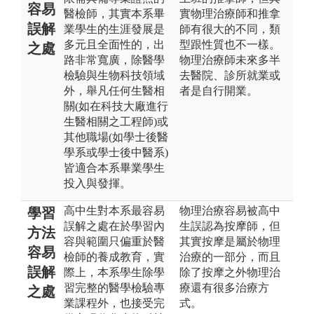
容易
醫檢師，其實本系畢
實物理治療師和推拿
誤解
業學生的生涯發展是
師有很大的不同，類
多元且全面性的，出
型跟性質也不一樣。
之處
路非常寬廣，除醫學
物理治療師未來多半
檢驗與生物科技領域
去醫院、診所就業或
外，舉凡任何生醫相
者是自行開業。
關(如在科技大廠進行
生醫相關之工程師)或
其他職場(如學士後醫
學系或學士後中醫系)
皆適合本系畢業學生
投入與發揮。
高中生對本系最容易
物理治療容易被高中
學習
誤解之處在於學習內
生誤認為按摩師，但
方法
容與範圍只偏重於醫
其實按摩是屬於物理
容易
檢師的養成教育，實
治療的一部分，而且
誤解
際上，本系學生除學
除了按摩之外物理治
習完整的醫學檢驗專
療還有很多治療方
之處
業課程外，也接受完
式。