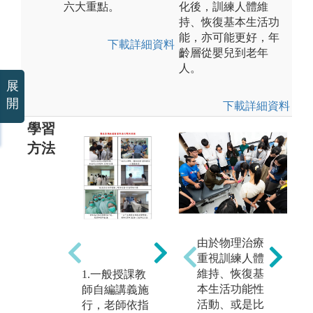
六大重點。
化後，訓練人體維
持、恢復基本生活功
能，亦可能更好，年
下載詳細資料
齡層從嬰兒到老年
人。
展
開
下載詳細資料
學習
方法
使用moodle數
實
位學習系統於
除
由於物理治療
線上師生互動
驗
重視訓練人體
式學習平台，
也
維持、恢復基
1.一般授課教
教師將授課內
業
本生活功能性
師自編講義施
容教材上網站
課
活動、或是比
行，老師依指
公布，學生可
臨