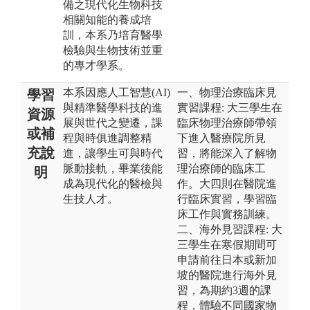
備之現代化生物科技
相關知能的養成培
訓，本系乃培育醫學
檢驗與生物技術並重
的專才學系。
本系因應人工智慧(AI)
一、物理治療臨床見
學習
與精準醫學科技的進
實習課程: 大三學生在
資源
展與世代之變遷，課
臨床物理治療師帶領
或補
程與時俱進調整精
下進入醫療院所見
充說
進，讓學生可與時代
習，將能深入了解物
脈動接軌，畢業後能
理治療師的臨床工
明
成為現代化的醫檢與
作。大四則在醫院進
生技人才。
行臨床實習，學習臨
床工作與實務訓練。
二、海外見習課程: 大
三學生在寒假期間可
申請前往日本或新加
坡的醫院進行海外見
習，為期約3週的課
程，體驗不同國家物