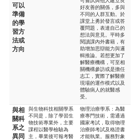
可嘗試與他人建立良
可以
好友善的關係，多與
準備
不同的人群互動。於
課堂上勇於發言或答
的學
覆問題，表達自己的
習方
想法與意見。平時多
法或
閱讀課內外書籍，有
方向
助增加思辯能力與邏
輯推論。若想更加了
解醫療機構，可至相
關機構參訪或是擔任
志工，實際了解醫療
現場的運作模式以及
體驗病人的就醫感
受。
與生物科技相關學系
物理治療學系：為醫
與相
不同是，除了學習生
療專門技術，需通過
關科
物技術專業外，主要
國家考試，取得物理
系之
課程以醫學檢驗為
治療師考試及格證書
異同
主，畢業後可報考醫
才能執業。服務對象