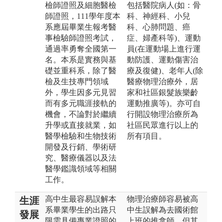
檢師證照及細胞醫檢
包括醫院病人(如：骨
師證照，111學年度本
科、神經科、小兒
系應屆畢業生報考醫
科、心肺問題、癌
事檢驗師證照考試，
症、婦產科等)、運動
通過率勇奪全國第一
員(在運動場上進行運
名。本系是實務與基
動防護、運動傷害治
礎並重科系，除了醫
療及復健)、老年人(除
檢及生技專門領域
醫療物理治療外，居
外，學生因多元見習
家和社區銀髮族樂齡
而有多元職涯接軌的
運動推廣等)。亦可自
機會，不論對於繼續
行開設物理治療所為
升學或直接就業，如
社區民眾進行以上的
醫學檢驗和生物技術
所有項目。
開發及行銷、學術研
究、醫療儀器以及法
醫學鑑識領域等相關
工作。
高中生最容易誤解本
物理治療師容易被高
生涯
系畢業學生的出路只
中生誤解為去國術館
發展
限需具備專業證照的
上班的推拿師，但其