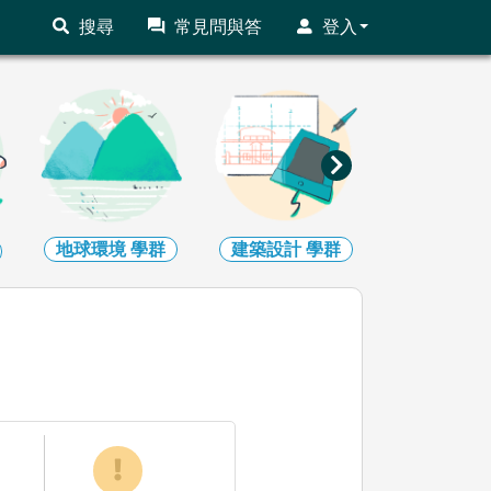
搜尋
常見問與答
登入
地球環境
學群
建築設計
學群
藝術
學