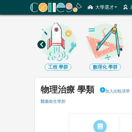
ColleGo! 大學選才與高中育才輔助系統
大學選才
資訊
學群
工程
學群
數理化
學群
物理治療 學類
加入比較清單
醫藥衛生學群