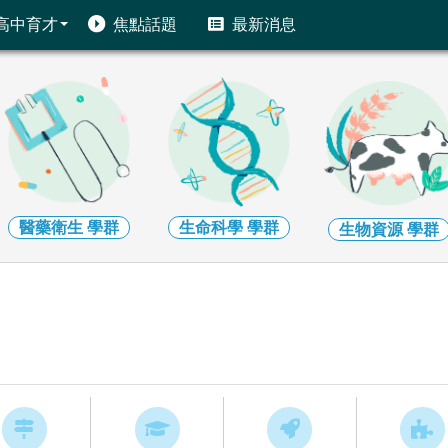
高中育才
焦點話題
最新消息
醫藥衛生
學群
生命科學
學群
生物資源
學群