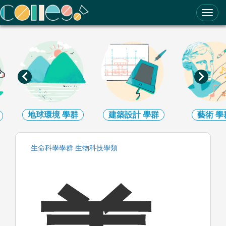
ColleGo! 大學選才與高中育才輔助系統
地球環境
學群
建築設計
學群
藝術
學
生命科學
學群
生物科技
學類