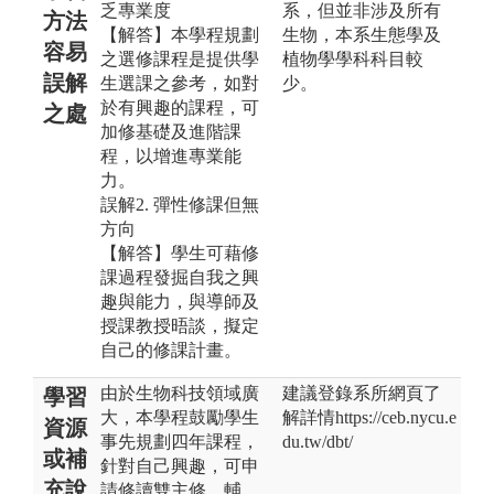
乏專業度
系，但並非涉及所有
方法
【解答】本學程規劃
生物，本系生態學及
容易
之選修課程是提供學
植物學學科科目較
誤解
生選課之參考，如對
少。
於有興趣的課程，可
之處
加修基礎及進階課
程，以增進專業能
力。
誤解2. 彈性修課但無
方向
【解答】學生可藉修
課過程發掘自我之興
趣與能力，與導師及
授課教授晤談，擬定
自己的修課計畫。
由於生物科技領域廣
建議登錄系所網頁了
學習
大，本學程鼓勵學生
解詳情https://ceb.nycu.e
資源
事先規劃四年課程，
du.tw/dbt/
或補
針對自己興趣，可申
充說
請修讀雙主修、輔