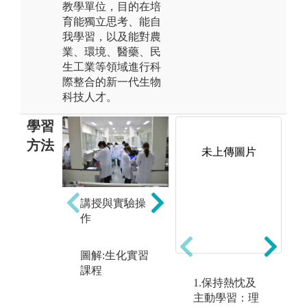
教學單位，目的在培
育能獨立思考、能自
我學習，以及能對農
業、環境、醫藥、民
生工業等領域進行科
際整合的新一代生物
科技人才。
學習
方法
未上傳圖片
講授與實驗操
書
實驗設計
作
圖
圖解:專題研究
中
自行規劃實驗
圖解:生化實習
設計流程
課程
1.保持熱忱及
主動學習：理