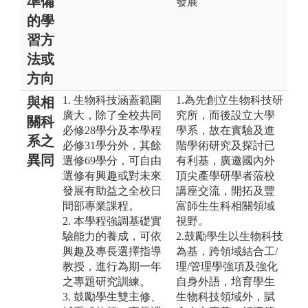
準備
發展
的學
習方
法或
方向
1. 生物科技涵蓋範圍
1.為先創立生物科技研
與相
廣大，除了全校共同
究所，而後設立大學
關科
必修28學分及本學程
學系，故在實驗及進
系之
必修31學分外，其餘
階學術研究及探討已
異同
選修69學分，可自由
有利基，廣邀國內外
選修有興趣或對未來
頂尖產學研學者蒞校
發展有助益之全校日
講座交流，開拓及豐
間部專業課程。
富師生生科相關領域
2. 本學程強調基礎實
視野。
驗能力的養成，可依
2.鼓勵學生以生物科技
興趣及專長選擇指導
為基，跨領域結合工/
教授，進行為期一年
理/管理學強項及強化
之專題研究訓練。
自身外語，培育學生
3. 鼓勵學生雙主修、
生物科技領域外，賦