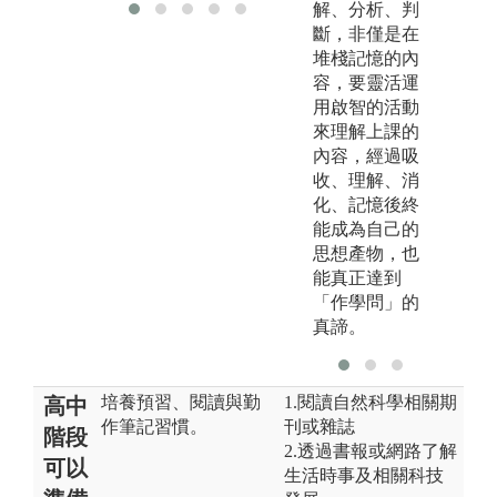
解、分析、判
斷，非僅是在
堆棧記憶的內
容，要靈活運
用啟智的活動
來理解上課的
內容，經過吸
收、理解、消
化、記憶後終
能成為自己的
思想產物，也
能真正達到
「作學問」的
真諦。
培養預習、閱讀與勤
1.閱讀自然科學相關期
高中
作筆記習慣。
刊或雜誌
階段
2.透過書報或網路了解
可以
生活時事及相關科技