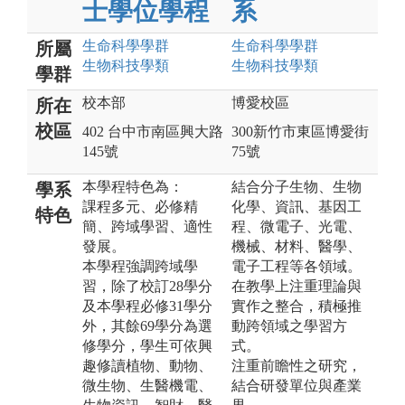
士學位學程
系
生命科學
學群
生命科學
學群
所屬
生物科技
學類
生物科技
學類
學群
校本部
博愛校區
所在
校區
402 台中市南區興大路
300新竹市東區博愛街
145號
75號
本學程特色為：
結合分子生物、生物
學系
課程多元、必修精
化學、資訊、基因工
特色
簡、跨域學習、適性
程、微電子、光電、
發展。
機械、材料、醫學、
本學程強調跨域學
電子工程等各領域。
習，除了校訂28學分
在教學上注重理論與
及本學程必修31學分
實作之整合，積極推
外，其餘69學分為選
動跨領域之學習方
修學分，學生可依興
式。
趣修讀植物、動物、
注重前瞻性之研究，
微生物、生醫機電、
結合研發單位與產業