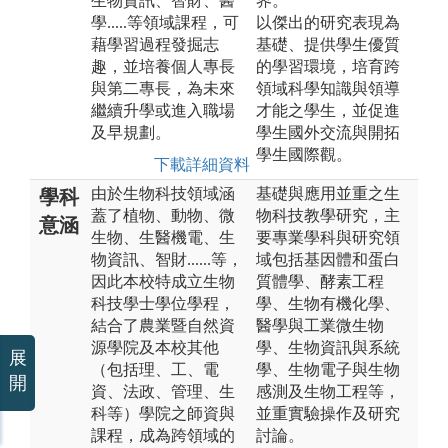
生物資訊、智財、醫
界。
學.....等領域課程，可
以傑出的研究表現為
藉學習過程發掘志
基礎、提供學生優質
趣，並培養個人專長
的學習環境，培育跨
與第二專長，為未來
領域科學知識與領導
繼續升學或進入職場
才能之學生，並促進
及早規劃。
學生國外交流與開拓
學生國際觀。
下載詳細資料
由於生物科技領域涵
基礎與應用並重之生
學科
蓋了植物、動物、微
物科技教學研究，主
意涵
生物、生醫機電、生
要專業學科與研究領
物資訊、智財......等，
域包括基因體和蛋白
因此本校特成立生物
質體學、酵素工程
科技學士學位學程，
學、生物有機化學、
結合了農業暨自然資
醫學與工業微生物
源學院及本校其他
學、生物資訊與系統
展
（包括理、工、電
學、生物電子與生物
開
資、法政、管理、生
感測及生物工程等，
科等）學院之師資與
並重實驗操作及研究
課程，成為跨領域的
討論。