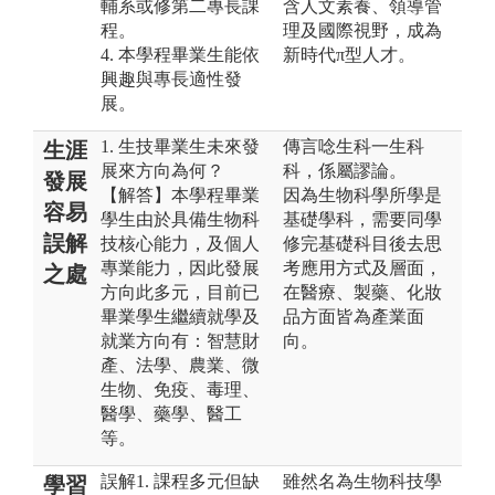
輔系或修第二專長課
含人文素養、領導管
程。
理及國際視野，成為
4. 本學程畢業生能依
新時代π型人才。
興趣與專長適性發
展。
1. 生技畢業生未來發
傳言唸生科一生科
生涯
展來方向為何？
科，係屬謬論。
發展
【解答】本學程畢業
因為生物科學所學是
容易
學生由於具備生物科
基礎學科，需要同學
誤解
技核心能力，及個人
修完基礎科目後去思
專業能力，因此發展
考應用方式及層面，
之處
方向此多元，目前已
在醫療、製藥、化妝
畢業學生繼續就學及
品方面皆為產業面
就業方向有：智慧財
向。
產、法學、農業、微
生物、免疫、毒理、
醫學、藥學、醫工
等。
誤解1. 課程多元但缺
雖然名為生物科技學
學習