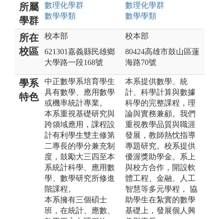
數理化
學群
數理化
學群
所屬
數學
學類
數學
學類
學群
校本部
校本部
所在
校區
621301嘉義縣民雄鄉
80424高雄市鼓山區蓮
大學路一段168號
海路70號
中正數學系培育學生
本系提供數學、統
學系
具有數學、應用數學
計、科學計算與數據
特色
或機率統計專業。
科學的完整課程，理
本系重視基礎研究與
論與實務兼顧。我們
跨領域應用，課程設
重視教學品質與職涯
計有利學生雙主修第
發展，教師熱忱指導
二專長的學分兼充制
專題研究。校系提供
度，鼓勵大三四至本
優渥獎助學金。系上
系統計科學、應用數
與校方合作，開設軟
學、數學研究所修進
體工程、金融、人工
階課程。
智慧等多元學程， 協
本系擁有三個碩士
助學生在紮實的數學
班，在統計、應數、
基礎上，發展個人興