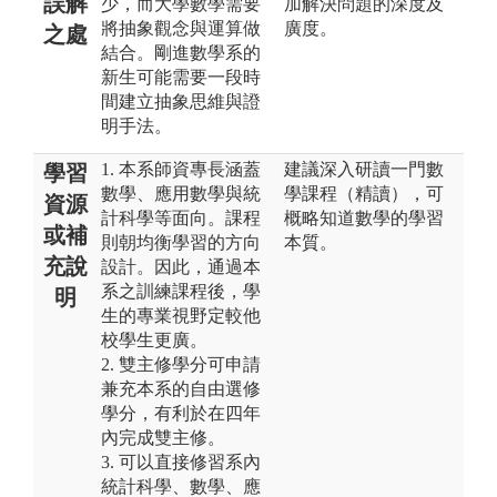
誤解
少，而大學數學需要
加解決問題的深度及
將抽象觀念與運算做
廣度。
之處
結合。剛進數學系的
新生可能需要一段時
間建立抽象思維與證
明手法。
1. 本系師資專長涵蓋
建議深入研讀一門數
學習
數學、應用數學與統
學課程（精讀），可
資源
計科學等面向。課程
概略知道數學的學習
或補
則朝均衡學習的方向
本質。
充說
設計。因此，通過本
系之訓練課程後，學
明
生的專業視野定較他
校學生更廣。
2. 雙主修學分可申請
兼充本系的自由選修
學分，有利於在四年
內完成雙主修。
3. 可以直接修習系內
統計科學、數學、應