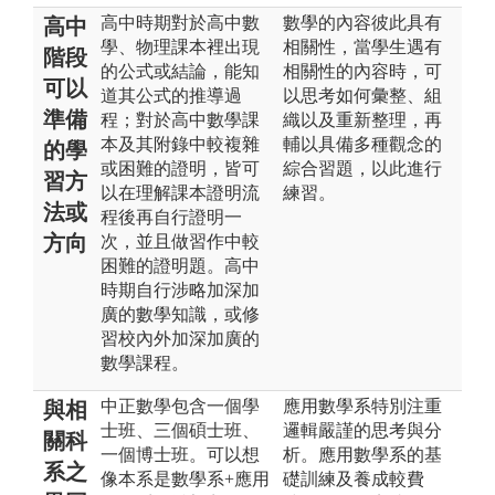
高中時期對於高中數
數學的內容彼此具有
高中
學、物理課本裡出現
相關性，當學生遇有
階段
的公式或結論，能知
相關性的內容時，可
可以
道其公式的推導過
以思考如何彙整、組
準備
程；對於高中數學課
織以及重新整理，再
本及其附錄中較複雜
輔以具備多種觀念的
的學
或困難的證明，皆可
綜合習題，以此進行
習方
以在理解課本證明流
練習。
法或
程後再自行證明一
方向
次，並且做習作中較
困難的證明題。高中
時期自行涉略加深加
廣的數學知識，或修
習校內外加深加廣的
數學課程。
中正數學包含一個學
應用數學系特別注重
與相
士班、三個碩士班、
邏輯嚴謹的思考與分
關科
一個博士班。可以想
析。應用數學系的基
系之
像本系是數學系+應用
礎訓練及養成較費