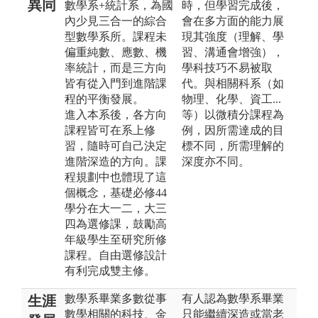
異同
數學系+統計系，為國
時，但學習完成後，
內少見三合一的綜合
會在多方面的能力展
型數學系所。課程未
現其強度（理解、學
偏重純數、應數、機
習、溝通會增強），
率統計，而是三方向
學科技巧不易被取
皆有從入門到進階課
代。與相關科系（如
程的平衡發展。
物理、化學、資工...
進入本系後，各方向
等）以微積分課程為
課程皆可在系上修
例，因所需達成的目
習，隨時可自己決定
標不同，所需理解的
進階深造的方向。課
深度亦不同。
程規劃中也體現了這
個概念，基礎必修44
學分在大一二，大三
四為選修課，鼓勵高
年級學生至研究所修
課程。自由選修設計
有利完成雙主修。
數學系畢業多數從事
有人認為數學系畢業
生涯
數學相關的科技、金
只能繼續深造或當老