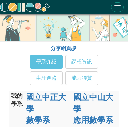
ColleGo! 大學選才與高中育才輔助系統
分享網頁
學系介紹
課程資訊
生涯進路
能力特質
我的
國立中正大
國立中山大
學系
學
學
數學系
應用數學系