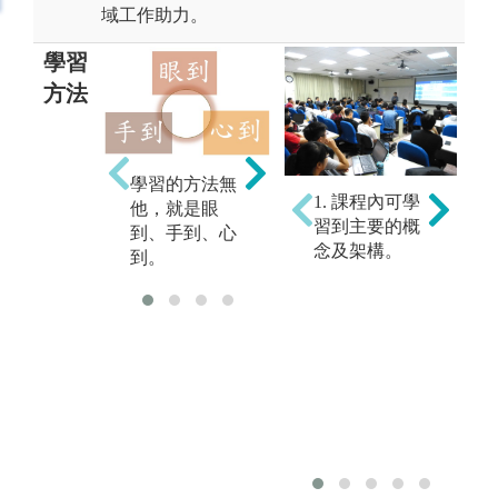
域工作助力。
學習
方法
「眼到」指的
「
學習的方法無
是細讀專有名
指
1. 課程內可學
他，就是眼
詞的定義與相
師
習到主要的概
到、手到、心
關例題、圖示
題
念及架構。
到。
的說明。