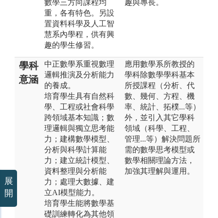
數學三方向課程均
趣與專長。
重，各有特色。另設
置資料科學及人工智
慧系內學程，供有興
趣的學生修習。
中正數學系重視數理
應用數學系所教授的
學科
邏輯推演及分析能力
學科除數學學科基本
意涵
的養成。
所授課程（分析、代
培育學生具有自然科
數、幾何、方程、機
學、工程或社會科學
率、統計、拓樸...等）
跨領域基本知識；數
外，並引入其它學科
理邏輯與獨立思考能
領域（科學、工程、
力；建構數學模型、
管理...等）解決問題所
分析與科學計算能
需的數學思考模型或
力；建立統計模型、
數學相關理論方法，
資料整理與分析能
加強其理解與運用。
展
力；處理大數據、建
開
立AI模型能力。
培育學生能將數學基
礎訓練轉化為其他領