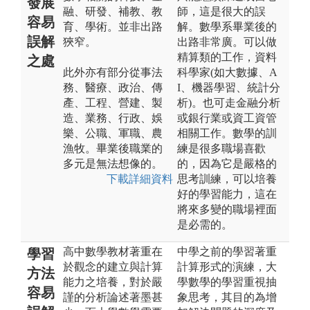
發展
融、研發、補教、教
師，這是很大的誤
容易
育、學術。並非出路
解。數學系畢業後的
誤解
狹窄。
出路非常廣。可以做
精算類的工作，資料
之處
此外亦有部分從事法
科學家(如大數據、A
務、醫療、政治、傳
I、機器學習、統計分
產、工程、營建、製
析)。也可走金融分析
造、業務、行政、娛
或銀行業或資工資管
樂、公職、軍職、農
相關工作。數學的訓
漁牧。畢業後職業的
練是很多職場喜歡
多元是無法想像的。
的，因為它是嚴格的
下載詳細資料
思考訓練，可以培養
好的學習能力，這在
將來多變的職場裡面
是必需的。
高中數學教材著重在
中學之前的學習著重
學習
於觀念的建立與計算
計算形式的演練，大
方法
能力之培養，對於嚴
學數學的學習重視抽
容易
謹的分析論述著墨甚
象思考，其目的為增