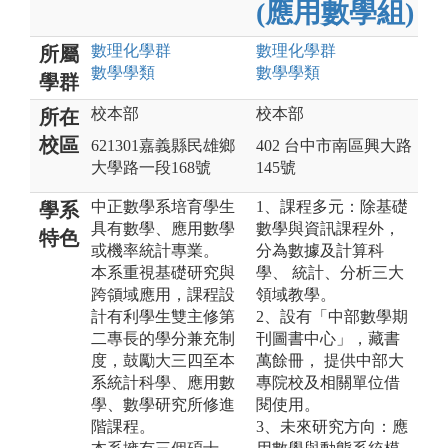
(應用數學組)
數理化
學群
數理化
學群
所屬
數學
學類
數學
學類
學群
校本部
校本部
所在
校區
621301嘉義縣民雄鄉
402 台中市南區興大路
大學路一段168號
145號
中正數學系培育學生
1、課程多元：除基礎
學系
具有數學、應用數學
數學與資訊課程外，
特色
或機率統計專業。
分為數據及計算科
本系重視基礎研究與
學、 統計、分析三大
跨領域應用，課程設
領域教學。
計有利學生雙主修第
2、設有「中部數學期
二專長的學分兼充制
刊圖書中心」，藏書
度，鼓勵大三四至本
萬餘冊， 提供中部大
系統計科學、應用數
專院校及相關單位借
學、數學研究所修進
閱使用。
階課程。
3、未來研究方向：應