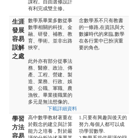
課程。自由選修設計
有利完成雙主修。
數學系畢業多數從事
念數學系不只有教書
生涯
數學相關的科技、金
的一條路,在資訊與大
發展
融、研發、補教、教
數據時代的來臨,數學
容易
育、學術。並非出路
在各行業中已扮演重
誤解
狹窄。
要的角色.
之處
此外亦有部分從事法
務、醫療、政治、傳
產、工程、營建、製
造、業務、行政、娛
樂、公職、軍職、農
漁牧。畢業後職業的
多元是無法想像的。
下載詳細資料
高中數學教材著重在
1.只要有興趣與後天的
學習
於觀念的建立與計算
努力,每個人都可以成
方法
能力之培養，對於嚴
功學習數學.
容易
謹的分析論述著墨甚
2.數學系提供嚴謹的辯