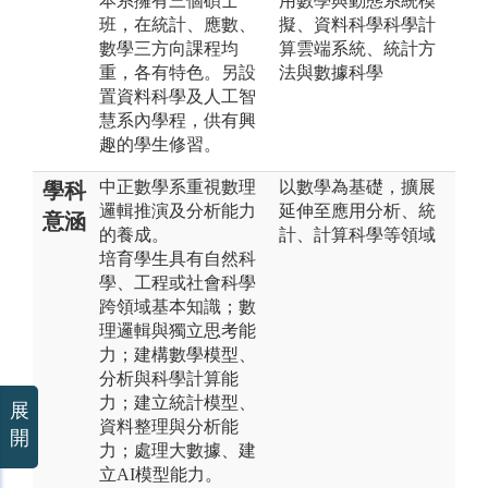
本系擁有三個碩士
用數學與動態系統模
班，在統計、應數、
擬、資料科學科學計
數學三方向課程均
算雲端系統、統計方
重，各有特色。另設
法與數據科學
置資料科學及人工智
慧系內學程，供有興
趣的學生修習。
中正數學系重視數理
以數學為基礎，擴展
學科
邏輯推演及分析能力
延伸至應用分析、統
意涵
的養成。
計、計算科學等領域
培育學生具有自然科
學、工程或社會科學
跨領域基本知識；數
理邏輯與獨立思考能
力；建構數學模型、
分析與科學計算能
力；建立統計模型、
展
資料整理與分析能
開
力；處理大數據、建
立AI模型能力。