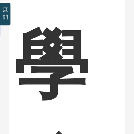
展
開
學