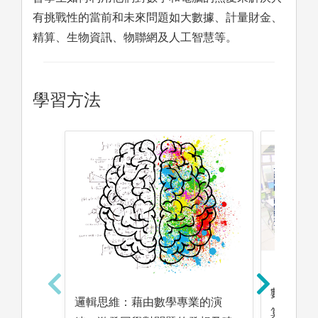
有挑戰性的當前和未來問題如大數據、計量財金、
精算、生物資訊、物聯網及人工智慧等。
學習方法
數值計算
邏輯思維：藉由數學專業的演
算模擬，