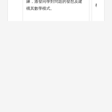
練，激發同學對問題的發想及建
析。
構其數學模式。
圖解:本
圖解:邏輯思考
版權:本
版權:pixabay_ElisaRiva_CC0
高中階段可以準備的學習方法或
方向
在學習數學學科時，除了運算正確以外，可以多關
注公式的基本意義。增加與授課師長及同學討論的
機會。同學間討論不只可以集思廣益，有效率地理