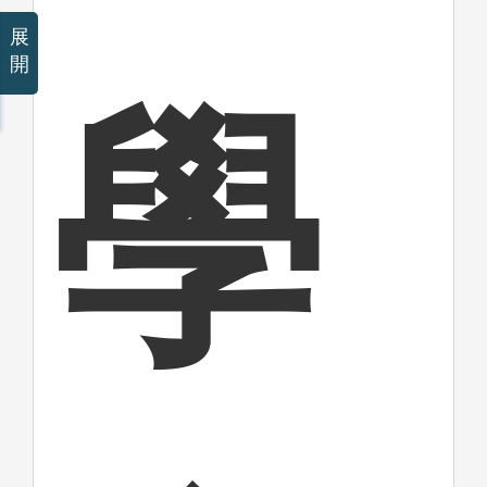
展
開
學