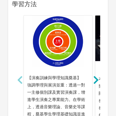
學習方法
【重視團
【演奏訓練與學理知識奠基】
本系有各
強調學理與展演並重：透過一對
樂團、合
一主修個別課及實習演奏課，增
團）課程
進學生演奏之專業能力。在學術
奏樂團課
上，透過音樂理論、音樂史等課
奏及合作
程，奠基學生學理基礎知識並進
作或展演