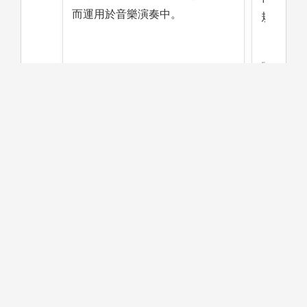
而運用於音樂演奏中。
規劃未來
圖解:學
圖解:課程學習方法架構
院演出
版權:東海大學音樂系自行繪製
版權:東
高中階段可以準備的學習方法或
方向
［演奏唱、作曲組]］提升個人演奏（唱）專業能
力、具備充足的基礎樂理知識。
［音樂治療組］培養日常觀察人在不同環境中的音