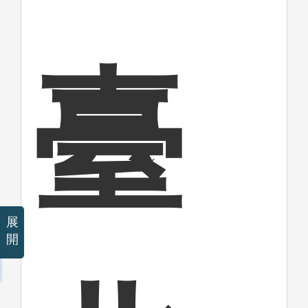
臺
展
開