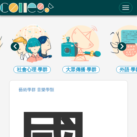
ColleGo! 大學選才與高中育才輔助系統
社會心理
學群
大眾傳播
學群
外語
學
藝術
學群
音樂
學類