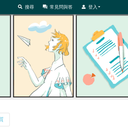
搜尋
常見問與答
登入
質