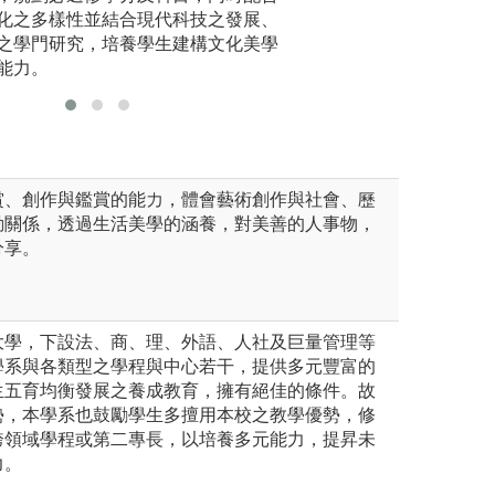
北藝術大學 音樂學系
版權:版權:國立臺
化之多樣性並結合現代科技之發展、
班授課。
之學門研究，培養學生建構文化美學
能力。
賞、創作與鑑賞的能力，體會藝術創作與社會、歷
動關係，透過生活美學的涵養，對美善的人事物，
分享。
大學，下設法、商、理、外語、人社及巨量管理等
學系與各類型之學程與中心若干，提供多元豐富的
生五育均衡發展之養成教育，擁有絕佳的條件。故
勢，本學系也鼓勵學生多擅用本校之教學優勢，修
跨領域學程或第二專長，以培養多元能力，提昇未
力。