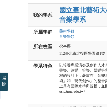
國立臺北藝術大
我的學系
音樂學系
藝術
學群
所屬學群
音樂
學類
校本部
所在校區
112臺北市北投區學園路1號
以培養專業演奏及創作人才
學系特色
聲樂、絃樂、管樂、擊樂等
程的設計上，著重在「音樂
展
術」和「現代創作」的整合
開
上具有國際水準與規模，並開創
usic.tnua.edu.tw/