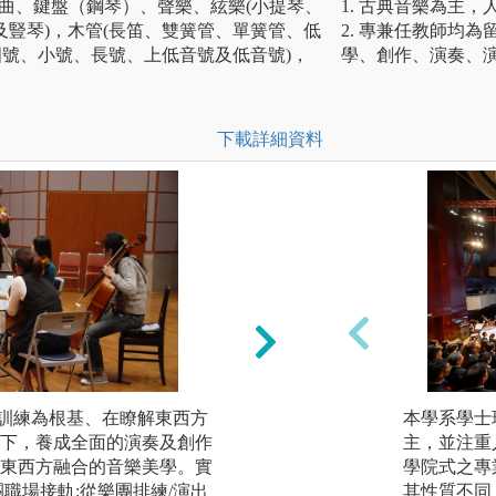
作曲、鍵盤（鋼琴）、聲樂、絃樂(小提琴、
1. 古典音樂為主
豎琴)，木管(長笛、雙簧管、單簧管、低
2. 專兼任教師均
國號、小號、長號、上低音號及低音號)，
學、創作、演奏、
下載詳細資料
務訓練為根基、在瞭解東西方
培養創作專業人才
本學系學士
下，養成全面的演奏及創作
論分析與應用、強
主，並注重
東西方融合的音樂美學。實
學院式之專
圖解:所學理論透
職場接軌:從樂團排練/演出
其性質不同