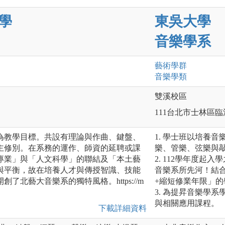
學
東吳大學
音樂學系
藝術
學群
音樂
學類
雙溪校區
111台北市士林區臨
為教學目標。共設有理論與作曲、鍵盤、
1. 學士班以培養
主修別。在系務的運作、師資的延聘或課
樂、管樂、弦樂與
專業」與「人文科學」的聯結及「本土藝
2. 112學年度
與平衡，故在培養人才與傳授智識、技能
音樂系所先河！結
了北藝大音樂系的獨特風格。https://m
+縮短修業年限」的
3. 為提昇音樂學
與相關應用課程。
下載詳細資料