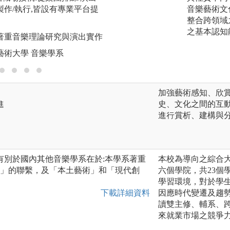
版權:版權:國立臺
製作/執行,皆設有專業平台提
音樂藝術文
整合跨領域
之基本認知
:著重音樂理論研究與演出實作
藝術大學 音樂學系
加強藝術感知、欣
進
史、文化之間的互
進行賞析、建構與
有別於國內其他音樂學系在於:本學系著重
本校為導向之綜合
學」的聯繫，及「本土藝術」和「現代創
六個學院，共23個
學習環境，對於學
下載詳細資料
因應時代變遷及趨
讀雙主修、輔系、
來就業市場之競爭