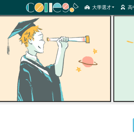
大學選才
高
ColleGo! 大學選才與高中育才輔助系統