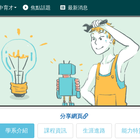
中育才
焦點話題
最新消息
分享網頁
學系介紹
課程資訊
生涯進路
能力特