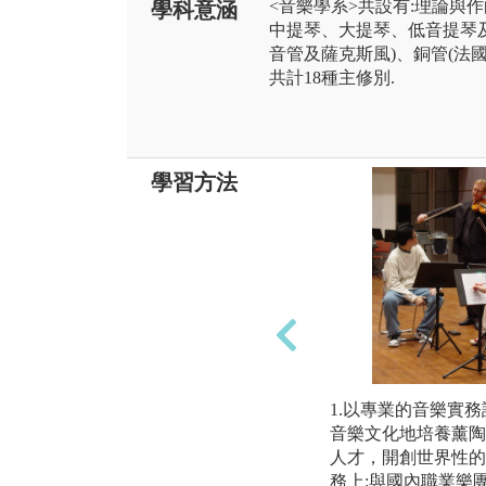
<音樂學系>共設有:理論與
學科意涵
中提琴、大提琴、低音提琴及
音管及薩克斯風)、銅管(法
共計18種主修別.
學習方法
1.以專業的音樂實
音樂文化地培養薰陶
人才，開創世界性的
務上:與國內職業樂團