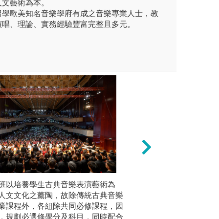
，人文藝術為本。
為留學歐美知名音樂學府有成之音樂專業人士，教
演唱、理論、實務經驗豐富完整且多元。
及演奏專業技巧、加強音樂理
班以培養學生古典音樂表演藝術為
增進人文基礎修養
學士班分
化音樂演奏與詮釋。
人文文化之薰陶，故除傳統古典音樂
實施科際整合與交
曲六組，
業課程外，各組除共同必修課程，因
課程，藉以
過演奏與詮釋體現
圖解:國際大師班
，規劃必選修學分及科目，同時配合
強化理論