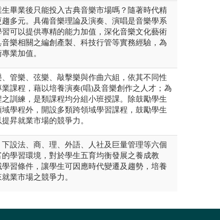
業生畢業後只能投入古典音樂市場嗎？隨著時代精
更趨多元。具備音樂理論及演奏、演唱是音樂學系
學習可以提供專精的能力加值，深化音樂文化藝術
具音樂相關之編創產製、科技行管等實務經驗，為
術專業加值。
樂、管樂、弦樂、敲擊樂與作曲六組，依其不同性
業課程，藉以培養演奏(唱)及音樂創作之人才；為
程之訓練，是類課程均分組小班授課。除鼓勵學生
領域學程外，開設多類跨領域學習課程，鼓勵學生
以提昇就業市場的競爭力。
，下設法、商、理、外語、人社及巨量管理等六個
富的學習環境，對於學生五育均衡發展之養成教
域學習條件，讓學生可因應時代變遷及趨勢，培養
來就業市場之競爭力。