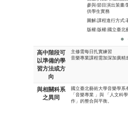
參與/節目演出策畫/
供學生實務
圖解:課程進行方式
版權:版權:國立臺北
主修需每日扎實練習
高中階段可
音樂專業課程需加深加廣精
以準備的學
習方法或方
向
國立臺北藝術大學音樂學系
與相關科系
「音樂專業 」與 「人文科
之異同
作」的整合與平衡。