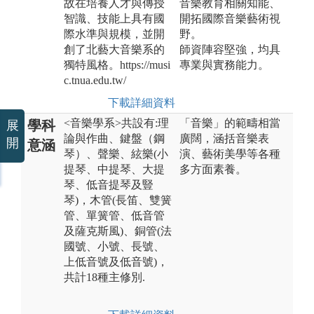
故在培養人才與傳授
音樂教育相關知能、
智識、技能上具有國
開拓國際音樂藝術視
際水準與規模，並開
野。
創了北藝大音樂系的
師資陣容堅強，均具
獨特風格。https://musi
專業與實務能力。
c.tnua.edu.tw/
下載詳細資料
<音樂學系>共設有:理
「音樂」的範疇相當
學科
展
論與作曲、鍵盤（鋼
廣闊，涵括音樂表
開
意涵
琴）、聲樂、絃樂(小
演、藝術美學等各種
提琴、中提琴、大提
多方面素養。
琴、低音提琴及豎
琴)，木管(長笛、雙簧
管、單簧管、低音管
及薩克斯風)、銅管(法
國號、小號、長號、
上低音號及低音號)，
共計18種主修別.