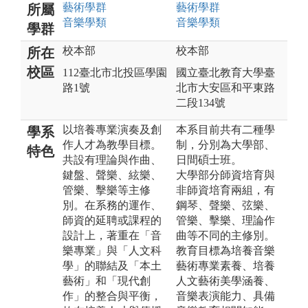
藝術
學群
藝術
學群
所屬
音樂
學類
音樂
學類
學群
校本部
校本部
所在
校區
112臺北市北投區學園
國立臺北教育大學臺
路1號
北市大安區和平東路
二段134號
以培養專業演奏及創
本系目前共有二種學
學系
作人才為教學目標。
制，分別為大學部、
特色
共設有理論與作曲、
日間碩士班。
鍵盤、聲樂、絃樂、
大學部分師資培育與
管樂、擊樂等主修
非師資培育兩組，有
別。在系務的運作、
鋼琴、聲樂、弦樂、
師資的延聘或課程的
管樂、擊樂、理論作
設計上，著重在「音
曲等不同的主修別。
樂專業」與「人文科
教育目標為培養音樂
學」的聯結及「本土
藝術專業素養、培養
藝術」和「現代創
人文藝術美學涵養、
作」的整合與平衡，
音樂表演能力、具備