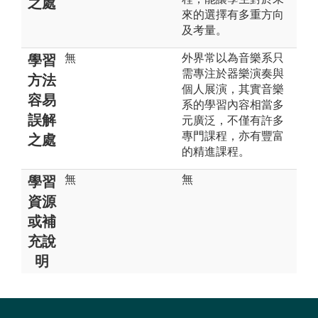
之處
來的選擇有多重方向
及考量。
無
外界常以為音樂系只
學習
需專注於器樂演奏與
方法
個人展演，其實音樂
容易
系的學習內容相當多
誤解
元廣泛，不僅有許多
專門課程，亦有豐富
之處
的精進課程。
無
無
學習
資源
或補
充說
明