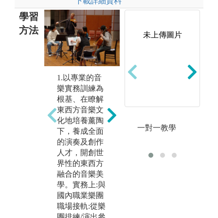
下載詳細資料
學習
方法
未上傳圖片
1.以專業的音
培養創作專業
增
樂實務訓練為
人才及演奏專
修
根基、在瞭解
業技巧、加強
演
東西方音樂文
音樂理論分析
訓
化地培養薰陶
與應用、強化
際
一對一教學
下，養成全面
音樂演奏與詮
為
的演奏及創作
釋。
圖
人才，開創世
圖解:所學理論
班
界性的東西方
透過演奏與詮
版
融合的音樂美
釋體現
臺
學。實務上:與
版權:版權:國立
音
國內職業樂團
臺北藝術大學
職場接軌:從樂
音樂學系
團排練/演出參