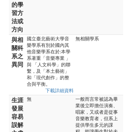
的學
習方
法或
方向
國立臺北藝術大學音
無相關學系
與相
樂學系有別於國內其
關科
他音樂學系在於:本學
系之
系著重「音樂專業 」
異同
與 「人文科學」的聯
繫，及「本土藝術」
和「現代創作」的整
合與平衡。
下載詳細資料
無
一般而言常被認為畢
生涯
業後立即擔任演奏、
發展
唱家，又或者是從事
容易
音樂教育者，但系上
誤解
提供學生多元的課
程，能讓學生對於未