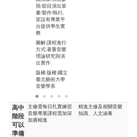
與/節目演出策
畫/製作/執行,
皆設有專業平
台提供學生實
務
圖解:課程進行
方式:著重音樂
理論研究與演
出實作
版權:版權:國立
臺北藝術大學
音樂學系
主修需每日扎實練習
精進主修及相關音樂
高中
音樂專業課程需加深
知識、人文涵養
階段
加廣精進
可以
準備