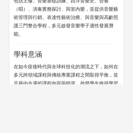
包括主修、音樂基礎訓練、西洋音樂史、合奏
（唱）、演奏實務探討、與室內樂，並提供音樂藝
術管理與行銷、表達性藝術治療、與音樂與高齡照
護三門整合學程，多元啟發音樂學子適性發展潛
能。
學科意涵
在如今疫後時代與全球科技化的潮流之下，如何在
多元跨領域課程與傳統專業課程之間取得平衡，並
且藉由合適的課程內容與師資，啟發學生維持學習
動機與熱忱，進而朝向培育音樂專業相關領域領導
人才之目標邁進，為本學系課程素養與發展方針。
學習方法