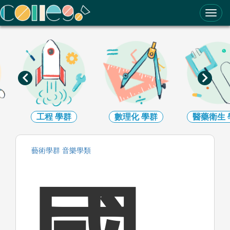
ColleGo! 大學選才與高中育才輔助系統
工程
學群
數理化
學群
醫藥衛生
學群
藝術
學群
音樂
學類