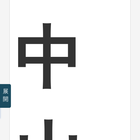
中
展
開