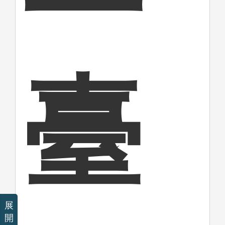
臺
展
開