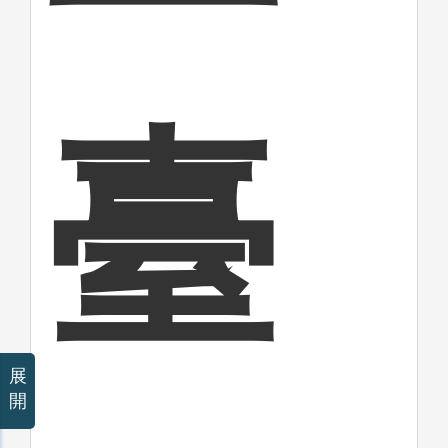
臺
展
開