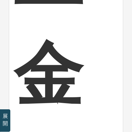
金
展
開