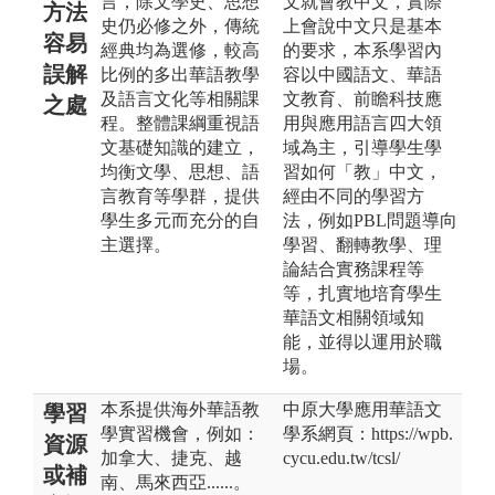
言，除文學史、思想
文就會教中文，實際
方法
史仍必修之外，傳統
上會說中文只是基本
容易
經典均為選修，較高
的要求，本系學習內
誤解
比例的多出華語教學
容以中國語文、華語
及語言文化等相關課
文教育、前瞻科技應
之處
程。整體課綱重視語
用與應用語言四大領
文基礎知識的建立，
域為主，引導學生學
均衡文學、思想、語
習如何「教」中文，
言教育等學群，提供
經由不同的學習方
學生多元而充分的自
法，例如PBL問題導向
主選擇。
學習、翻轉教學、理
論結合實務課程等
等，扎實地培育學生
華語文相關領域知
能，並得以運用於職
場。
本系提供海外華語教
中原大學應用華語文
學習
學實習機會，例如：
學系網頁：https://wpb.
資源
加拿大、捷克、越
cycu.edu.tw/tcsl/
或補
南、馬來西亞......。