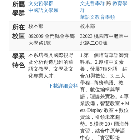
文史哲
學群
文史哲
學群
跨
教育
學
所屬
中國語文
學類
群
學群
華語文教育
學類
校本部
校本部
所在
校區
892009 金門縣金寧鄉
32023 桃園市中壢區中
大學路1號
北路二OO號
本系培養具國際視野
1.第一個培育華語師資
學系
及分析創造思維的華
科系。2.厚植中文素
特色
語文教學、文學及文
養，發展7種外語，結
化專業人才。
合AI與數位。3. 三大
學程─商務華語、教
下載詳細資料
育、數位編輯與華
語，理論兼實務。4.專
業設備，智慧教室＋M
eta-Display 教室＋數位
資源，引領未來趨
勢。5.橫跨 20+ 國海外
實習，結合中原華語
中心，「實習即培