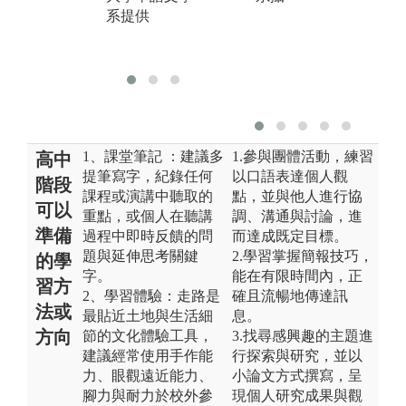
版
系提供
大
系
1、課堂筆記 ：建議多
1.參與團體活動，練習
高中
提筆寫字，紀錄任何
以口語表達個人觀
階段
課程或演講中聽取的
點，並與他人進行協
可以
重點，或個人在聽講
調、溝通與討論，進
準備
過程中即時反饋的問
而達成既定目標。
題與延伸思考關鍵
2.學習掌握簡報技巧，
的學
字。
能在有限時間內，正
習方
2、學習體驗：走路是
確且流暢地傳達訊
法或
最貼近土地與生活細
息。
方向
節的文化體驗工具，
3.找尋感興趣的主題進
建議經常使用手作能
行探索與研究，並以
力、眼觀遠近能力、
小論文方式撰寫，呈
腳力與耐力於校外參
現個人研究成果與觀