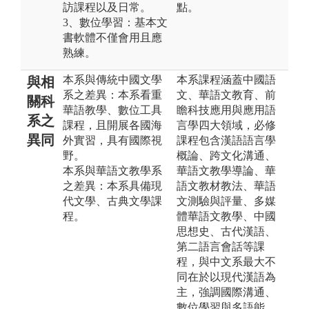
訪課程以及日常。
點。
3、數位學習：基本文
書軟體不僅會用且應
熟練。
本系與傳統中國文學
本系課程涵蓋中國語
與相
系之差異：本系看重
文、華語文教育、前
關科
華語教學、數位工具
瞻科技應用與應用語
系之
課程，且開展各國海
言學四大領域，必修
異同
外實習，具有國際視
課程包含漢語語言學
野。
概論、跨文化溝通、
本系與華語文教學系
華語文教學導論、華
之差異：本系具備現
語文教材教法、華語
代文學、古典文學課
文測驗與評量、多媒
程。
體華語文教學、中國
思想史、古代漢語、
第二語言會話等課
程，與中文系最大不
同在於以現代漢語為
主，強調國際溝通、
數位學習與多語能