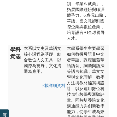
訓、畢業即就業」，
拓展國際經驗與職涯
競爭力。6.多元出路，
華語、國文教師到國
際企業與數位產業，
培育語言AI全球視野
人才。
本系以文史及華語文
本學系學生主要學習
學科
核心課程為基礎，結
如何教授母語非中文
意涵
合數位人文工具，以
者華語。課程涵蓋華
國際為視野，文化溝
語語音、詞彙與語法
通為應用。
等語言知識，華文文
學與文化理解，教學
方法與教材編寫與設
下載詳細資料
計，以及運用數位科
技進行教學與測驗評
量。同時培養跨文化
溝通能力與創新教學
能力，使學生成為兼
展