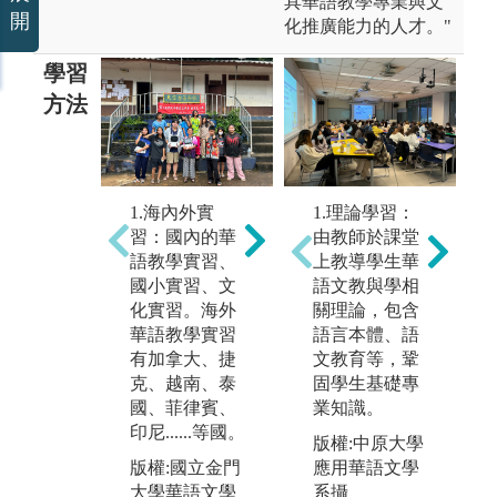
具華語教學專業與文
開
化推廣能力的人才。"
學習
方法
2、學習體驗：
3
教室外進行現
運
1.理論學習：
1.海內外實
地教學，引導
具
由教師於課堂
習：國內的華
學生從事田野
主
上教導學生華
語教學實習、
調查以印證或
動
語文教與學相
國小實習、文
反饋課程講授
如
關理論，包含
化實習。海外
之知識。如：
與
語言本體、語
華語教學實習
民俗學、語言
應
文教育等，鞏
有加拿大、捷
表述與文化溝
務
固學生基礎專
克、越南、泰
通。
華
業知識。
國、菲律賓、
學
印尼......等國。
版權:國立金門
版權:中原大學
教
大學華語文學
應用華語文學
版權:國立金門
程
系提供
系攝
大學華語文學