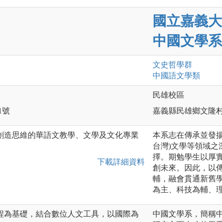
國立嘉義大
中國文學系
文史哲
學群
中國語文
學類
民雄校區
1號
嘉義縣民雄鄉文隆村
創造思維的華語文教學、文學及文化專業
本系志在傳承並發
台灣)文學等領域
擇。期勉學生以厚
下載詳細資料
創未來。因此，以
輔，融會貫通新舊
為主、科技為輔、
程為基礎，結合數位人文工具，以國際為
中國文學系，簡稱