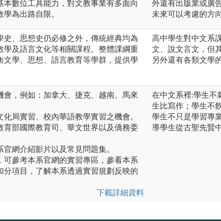
基本數位工具能力，對文教事業有多面向
外還有出版業或廣
教學為出路自限。
未來可以考慮的方
學史、思想史仍必修之外，傳統經典均為
高中學生對中文系
教學及語言文化等相關課程。整體課綱重
文、說文言文，但
衡文學、思想、語言教育等學群，提供學
另外還有各類文學
機會，例如：加拿大、捷克、越南、馬來
在中文系裡:學生
生比寫作；學生不
文化局實習、校內華語教學實習之機會。
學生不只是學習專
教育部國際教育司、華文世界以及僑務委
導學生從古聖先賢
。
系官網介紹影片以及常見問題集。
，可參考本系官網的實習專區，參看本系
加分項目，了解本系透過實習規劃反映的
下載詳細資料