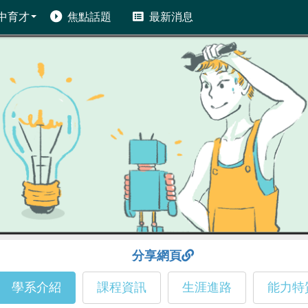
中育才
焦點話題
最新消息
分享網頁
學系介紹
課程資訊
生涯進路
能力特