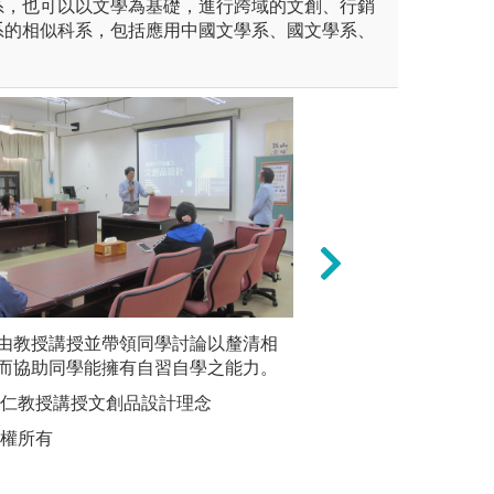
系，也可以以文學為基礎，進行跨域的文創、行銷
系的相似科系，包括應用中國文學系、國文學系、
室外進行現地教學，引導學生從
由教授講授並帶領同學討論以釐清相
3、數位學習：運
分析歸納
或反饋課程講授之知識。如：
而協助同學能擁有自習自學之能力。
行互動式教學。如
曲、文等
與文化溝通。
軟體實務、電子書
生賞鑑各
茂仁教授講授文創品設計理念
教學應用等課程。
學華語文學系提供
圖解:美
版權所有
版權:國立金門大
版權:本系