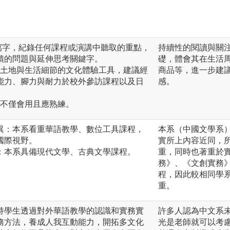
寫字，紀錄任何課程或演講中聽取的重點，
持續性的閱讀與關
饋的問題與延伸思考關鍵字。
礎，體會其在生活
近土地與生活細節的文化體驗工具，建議經
商品等，進一步建
能力、腳力與耐力於校外參訪課程以及日
感。
體不僅會用且應熟練。
異：本系看重華語教學、數位工具課程，
本系（中國文學系
國際視野。
實所上內容近同，
：本系具備現代文學、古典文學課程。
重，同時也著重於
務》、《文創實務
程，因此較相同學
重。
持學生透過對外華語教學的認識和實務實
許多人認為中文系
務方法，養成人我互動能力，開拓多文化
光是老師就可以考