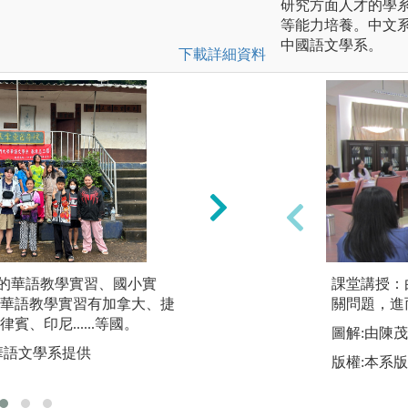
研究方面人才的學
等能力培養。中文
中國語文學系。
下載詳細資料
內的華語教學實習、國小實
2、學習體驗：教
課堂講授：
華語教學實習有加拿大、捷
事田野調查以印證
關問題，進
、印尼......等國。
民俗學、語言表述
圖解:由陳
華語文學系提供
版權:國立金門大
版權:本系