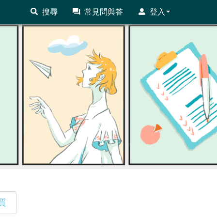
搜尋
常見問與答
登入
質