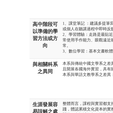
1、課堂筆記 ：建議多提筆
高中階段可
或個人在聽講過程中即時反
以準備的學
2、學習體驗：走路是最貼
習方法或方
常使用手作能力、眼觀遠近
向
常。
3、數位學習：基本文書軟
本系與傳統中國文學系之差
與相關科系
且開展各國海外實習，具有
之異同
本系與華語文教學系之差異
整體而言，課程與實習都支
生涯發展容
踐，體認累積文化資本的實
易誤解之處