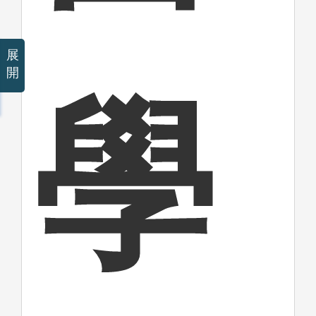
展
開
學