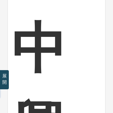
中
展
開