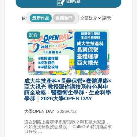
我想投稿
依
顯示
最新作品
近期熱門
影音
成大生技產科×長榮保營×臺體運康×
亞大視光 教授跟你講校系特色與申
請全攻略 - 醫藥衛生學群 · 生命科學
學群｜2026大學OPEN DAY
大學OPEN DAY
2026/6/12
還在網路上搜尋學系資訊嗎？與其聽大家說，
不如直接聽教授怎麼說！ ColleGo! 特別邀請來
自各校 ...