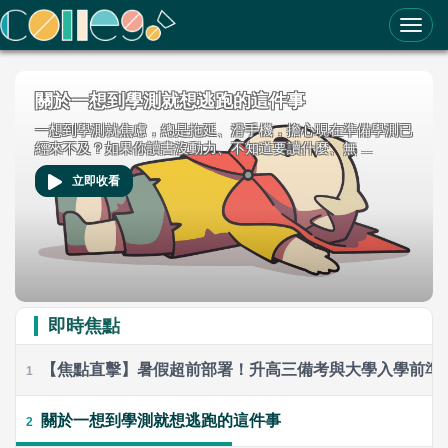
ColleGo! 大學選才與高中育才輔助系統
關於一想到學測就想逃跑的這件事
一想到學測就焦慮，總是拖延、滑手機，擔心現在準備學測已
經來不及？如果你讀書沒動力、不知道要讀什麼、無 ...
立即收看
即時焦點
【焦點直擊】暑假超前部署！升高三備考與大學入學前準
1
關於一想到學測就想逃跑的這件事
2