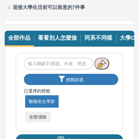
迎接大學生活前可以留意的7件事
3
考完分科後填志願沒想法？來用ColleGo! 幫你找到適合學系！
4
全部作品
看看別人怎麼做
同系不同樣
大學OP
我的備考之路與給學弟妹的建議
5
一場大冒險的真心話——一個過來人的獨白
6
面對學測不必徬徨！
7
標籤篩選
經歷過學測才知道的那些Dos & Don’ts
8
已選擇的標籤:
醫藥衛生學群
學測準備攻略：目標、方法與挫折應對
9
全部清除