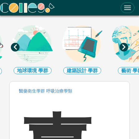
ColleGo! 大學選才與高中育才輔助系統
地球環境
學群
建築設計
學群
藝術
學
醫藥衛生
學群
呼吸治療
學類