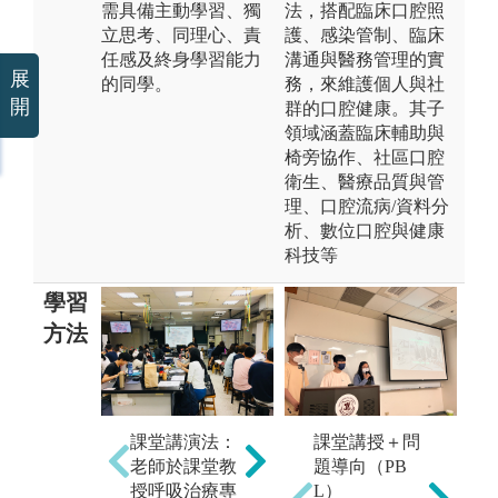
需具備主動學習、獨
法，搭配臨床口腔照
立思考、同理心、責
護、感染管制、臨床
任感及終身學習能力
溝通與醫務管理的實
展
的同學。
務，來維護個人與社
開
群的口腔健康。其子
領域涵蓋臨床輔助與
椅旁協作、社區口腔
衛生、醫療品質與管
理、口腔流病/資料分
析、數位口腔與健康
科技等
學習
方法
專
課堂講演法：
案例分析：針
課堂講授＋問
據
老師於課堂教
對各項常見疾
題導向（PB
擇
授呼吸治療專
病病例，作案
L）