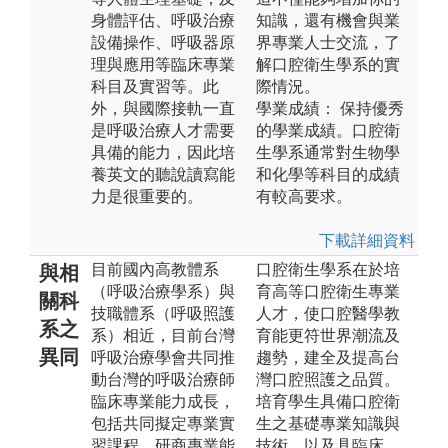
身體評估、呼吸治療
知識，還有機會與業
設備操作、呼吸器原
界專業人士交流，了
理與應用等臨床專業
解口腔衛生學系的實
科目及實習等。此
際情況。
外，與國際接軌一直
學業成績： 保持優秀
是呼吸治療人才需要
的學業成績。口腔衛
具備的能力，因此培
生學系通常對生物學
養英文的聽說讀寫能
和化學等科目的成績
力是很重要的。
有較高要求。
下載詳細資料
目前國內高教體系
口腔衛生學系在於培
與相
（呼吸治療學系）與
育高等口腔衛生專業
關科
技職體系（呼吸照護
人才，使口腔醫學教
系之
系）相近，目前台灣
育能更符世界潮流及
異同
呼吸治療學會共同推
趨勢，建全及提高台
動台灣的呼吸治療師
灣口腔照護之品質。
臨床專業能力成長，
培育學生具備口腔衛
包括共同擬定專業實
生之基礎專業知識與
習課程、研商專業能
技術，以及具臨床、