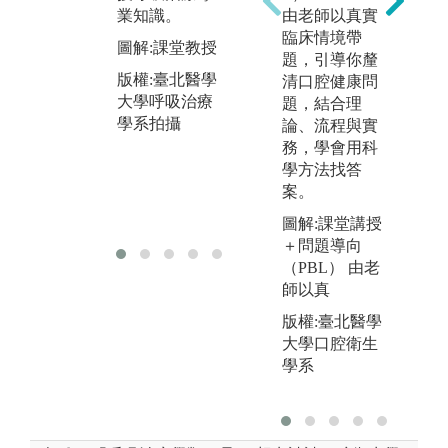
培
業知識。
例分析討論。
由老師以真實
礎
臨床情境帶
(
實
圖解:課堂教授
圖解:臨床病理
題，引導你釐
實
討論
版權:臺北醫學
清口腔健康問
合
大學呼吸治療
版權:台北醫學
題，結合理
析
學系拍攝
大學呼吸治療
論、流程與實
圖
學系拍攝
務，學會用科
究
學方法找答
案。
版
大
圖解:課堂講授
＋問題導向
（PBL） 由老
師以真
版權:臺北醫學
大學口腔衛生
學系