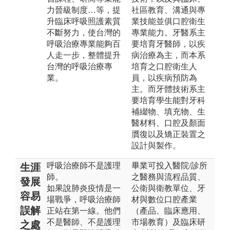
力晉級制度…等，提
社區教育、溝通與專
升臨床呼吸照護素質
業技能並俱口腔衛生
不斷努力，使台灣的
專業能力。牙醫系主
呼吸治療專業能夠百
要培育牙醫師，以疾
人走一步，整體提升
病治療為主，而本系
台灣的呼吸治療專
培育之口腔衛生人
業。
員，以疾病預防為
主。而牙體技術系主
要培育學生能對牙科
補綴物、填充物、生
醫材料、口腔及顏面
贋復以及矯正裝置之
設計與製作。
呼吸治療師不是護理
畢業可投入醫院/診所
生涯
師。
之醫務與流程品質、
發展
如果說肺炎疫情是一
公衛與衛教單位、牙
容易
場戰爭，呼吸治療師
材與數位口腔產業
誤解
正站在第一線。他們
（產品、臨床應用、
不是醫師、不是護理
市場教育）及臨床研
之處