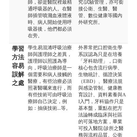
師，卻是醫院裡最精
究/試驗管理，亦可銜
通呼吸器的人。在醫
接公衛、生醫、醫
師插管噴濺血液體液
管、數位健康等國內
時、病人開始使用呼
外研究所。
吸器後，他們都必須
在旁。
學生易混淆呼吸治療
外界常把口腔衛生學
學習
師與護理師之差異，
系誤認為只是在培養
方法
護理師以照護為導
「牙科助理」，口衛
容易
向，呼吸治療師是一
核心包含流行病學、
誤解
個需要和病人接觸的
生物統計、循證決策
醫療，有些治療必須
（EBD）、醫療法規
之處
照著醫囑來進行，而
與感染管制、健康教
有些技術可由呼吸治
育設計、資料素養與A
療師自己決定，例
I入門，牙科協作只是
如：抽痰技術...等。
基本盤，重點在把方
法論轉成臨床與社區
的可落地方案，畢業
可投入醫院/診所之醫
務與流程品質、公衛