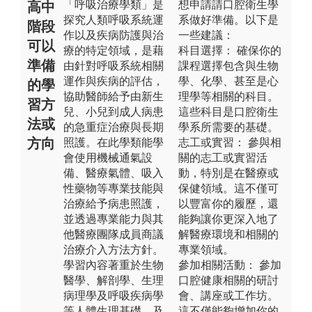
「呼吸治療學類」是
想申請請口腔衛生學
高中
探究人類呼吸系統運
系做好準備。以下是
階段
作以及疾病防護與治
一些建議：
可以
療的特定領域，是藉
科目選擇： 確保你的
準備
由針對呼吸系統相關
課程選擇包含與生物
運作與疾病的評估，
學、化學、甚至是心
的學
協助醫師給予由新生
理學等相關的科目。
習方
兒、小兒到成人病患
這些科目是口腔衛生
法或
的急重症治療與長期
學系所需要的基礎。
方向
照護。在此學類能學
志工或實習： 參與相
會使用機械通氣設
關的志工或實習活
備、醫療氣體、吸入
動，特別是在醫療或
性藥物等專業技能與
保健領域。這不僅可
治療給予病患照護，
以豐富你的履歷，還
並透過專業能力與其
能夠讓你更深入地了
他醫療團隊成員商議
解醫療環境和相關的
治療介入方法方針。
專業領域。
學習內容著重於生物
參加相關活動： 參加
醫學、解剖學、生理
口腔健康相關的研討
病理學及呼吸疾病學
會、講座或工作坊。
等人體生理基礎，及
這不僅能夠增加你的