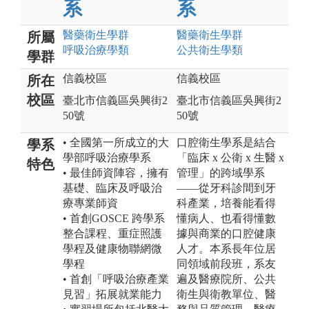
系
系
醫藥衛生
學群
醫藥衛生
學群
所屬
呼吸治療
學類
公共衛生
學類
學群
信義校區
信義校區
所在
校區
臺北市信義區吳興街2
臺北市信義區吳興街2
50號
50號
• 全國第一所成立的大
口腔衛生學系是結合
學系
學部呼吸治療學系
「臨床 x 公衛 x 生醫 x
特色
• 最佳師資陣容，擁有
管理」的跨域學系
基礎、臨床及呼吸治
——從牙科診間到牙
療專業師資
科產業，培養能看得
• 首創GOSCE 跨學系
懂病人、也看得懂數
整合課程、重症照護
據與商業的口腔健康
學程及健康物聯網微
人才。本系長年位居
學程
同領域前段班，系友
• 首創「呼吸治療產業
遍及醫療院所、公共
見習」拓展就業能力
衛生與衛教單位、醫