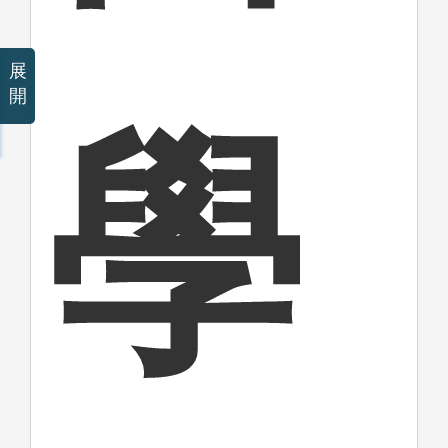
展
開
學