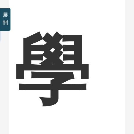
展
開
學