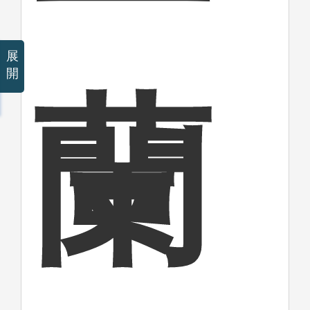
展
開
蘭