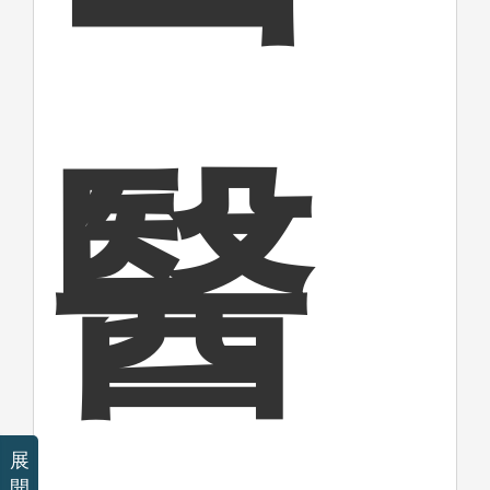
醫
展
開