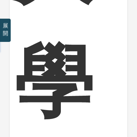
展
開
學