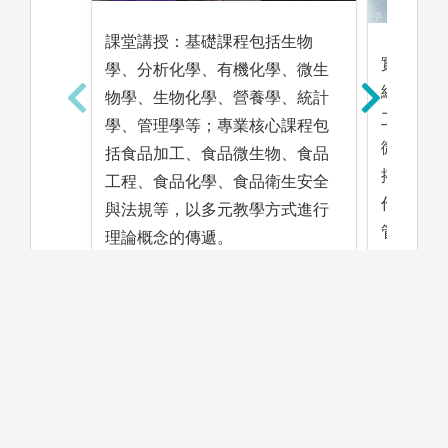
課堂講授：基礎課程包括生物
實作演練
學、分析化學、有機化學、微生
練，微生
物學、生物化學、營養學、統計
工、食品
學、管理學等；專業核心課程包
微生物及
括食品加工、食品微生物、食品
搭配實驗
工程、食品化學、食品衛生安全
作驗證理
與法規等，以多元教學方式進行
管理、食
理論概念的傳遞。
食品產業
與健康保
術學程之
圖解:食
版權:東