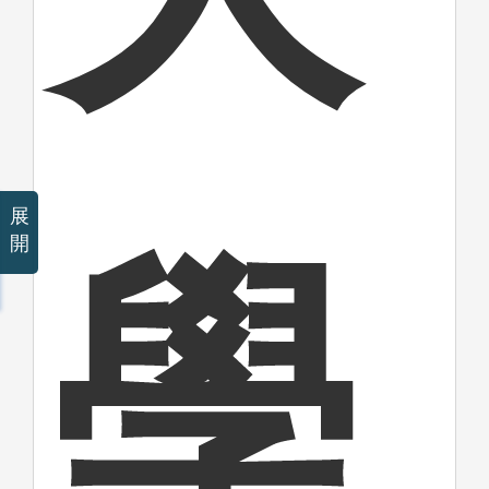
展
開
學