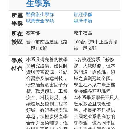
生學系
醫藥衛生
學群
財經
學群
所屬
職業安全
學類
經濟
學類
學群
校本部
城中校區
所在
校區
台中市南區建國北路
100台北市中正區貴陽
一段110號
街一段56號
本系具備完善的教學
1.各校經濟系「必修
學系
與研究設備、優良師
課」大致類似，但本
特色
資與豐富資源，並結
系開設「選修課」領
合醫療及前端科技，
域之廣則冠於全國。
研究涵蓋危害因子分
學生在本系有廣泛機
析、職災預防、工業
會接觸多類型課程。
安全、科技防災、永
2.本系畢業學長不只人
續發展及控制工程等
數眾多並且表現優
領域。教師學術表現
異。學長姐不只提供
卓越，積極參與產學
全國經濟系最高額的
合作與技術輔導，強
獎學金，也為同學提