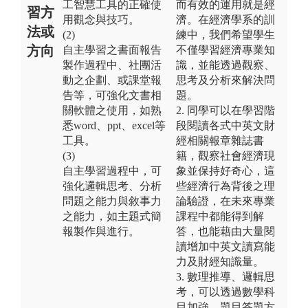
工智慧工具的正確使
而有效的運用就是經
習方
用觀念與技巧。
濟。在經濟學系的訓
法或
(2)
練中，我們希望學生
方向
自主學習之書面報告
不僅學習經濟專業知
製作過程中、社團活
識，並能透過觀察、
動之企劃、或課堂報
思考及分析來解決問
告等，可強化文書相
題。
關軟體之使用，如熟
2. 同學可以在學習階
悉word、ppt、excel等
段閱讀各式中英文財
工具。
經相關報章雜誌書
(3)
籍，觀察社會經濟現
自主學習過程中，可
象並保持好奇心，這
強化邏輯思考、分析
些經濟行為背後之理
問題之能力與敘事力
論驗證，在未來專業
之能力，如主題式簡
課程中都能得到解
報製作與進行。
答，也能藉由大量閱
讀增加中英文讀寫能
力及財經知識量。
3. 數理推導、邏輯思
考，可以透過數學科
目加強，題目答題方