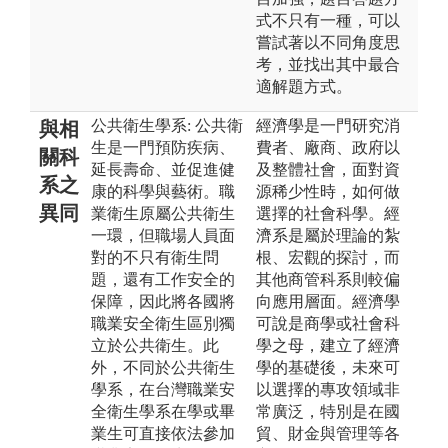
式不只有一種，可以
嘗試著以不同角度思
考，並找出其中最合
適解題方式。
公共衛生學系: 公共衛
經濟學是一門研究消
與相
生是一門預防疾病、
費者、廠商、政府以
關科
延長壽命、並促進健
及整體社會，面對資
系之
康的科學與藝術。職
源稀少性時，如何做
異同
業衛生原屬公共衛生
選擇的社會科學。經
一環，但職場人員面
濟系是屬於理論的紮
對的不只有衛生問
根、宏觀的探討，而
題，還有工作安全的
其他商管科系則較偏
保障，因此將各國將
向應用層面。經濟學
職業安全衛生區別獨
可說是商學或社會科
立於公共衛生。此
學之母，建立了經濟
外，不同於公共衛生
學的基礎後，未來可
學系，在台灣職業安
以選擇的專攻領域非
全衛生學系在學或畢
常廣泛，特別是在國
業生可直接依法參加
貿、財金與管理等各