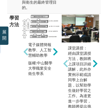
與衛生的最終管理目
的。
學習
方法
展
開
電子媒體簡報
課堂講授：
教學、人工智
經由課堂講授
慧輔助教學
iLMS
方法，教師將
版權:中山醫學
上課項目詳細
圖解:數位學習
媒
大學職業安全
講解，此外亦
平台
即
衛生學系
實例示範或請
版權:中山醫學
同學上台解
圖解
大學職業安全
題，以幫助學
課
衛生學系
生做好學習之
學
工作。為達更
版
進一步學習，
大
教師將提出挑