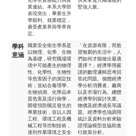
化學生實務能力與產
供未來進入職場後的
業連結。本系大學部
堅強人脈。
表現突出，畢業生升
學順利、就業穩定，
廣受產業界與學界肯
定。
職業安全衛生學系是
「在資源有限，而慾
學科
以物理、化學、生物
望無窮的生活中，人
意涵
為基礎，研究職場環
們如何才能做出最適
境中可能產生的物理
選擇？」經濟學用嚴
性、化學性、生物性
謹的數理邏輯思考回
等危害因子的測定技
答此問題。個體經濟
術；並結合毒理學、
學分析消費者、廠商
生物偵測、化學品本
以及市場行為。總體
質危害及流行病學，
經濟學則探討失業、
開發預防職災發生的
物價及經濟成長等議
專業技術，並以人因
題。經濟學也強調用
工程、環境工程及機
統計及資料分析來驗
械工程等控制技術，
證理論模型並協助進
達到作業環境之安全
行政策分析。