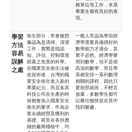
務單位等工作，本系
畢業生都有良好的表
現。
衛生部分，常會被想
一般人常認為學習經
學習
像認為是清掃、清潔
濟學需要具備很好的
方法
工作，實際是指認
數學能力才適合，其
容易
知、評估、控制環境
實不必然。經濟學要
誤解
因素之危害的科學。
用到數學，但不是很
在職業安全衛生法修
高深的數學，而且學
之處
改頒布後，台灣的職
系都安排一系列數理
業安全衛生進入新的
相關的課程，因此只
專業紀元，而且各高
要按部就班，不輕言
科技公司在生產的時
放棄，多數學生都可
候都會加入職業安全
以勝任愉快並在其中
衛生的要求，作為企
找到樂趣。
業永續經營及獲利的
基礎。甚至在各供應
鏈的廠商稽核中，均