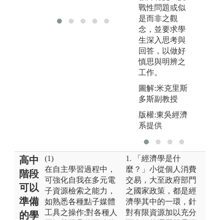
衛
戰性問題或似
是而非之觀
念，並要求學
生深入思考與
回答，以做好
慎思與明辨之
工作。
圖解:米克里斯
多斯副教授
版權:東吳經濟
系提供
(1)
1. 「經濟學是什
高中
在自主學習過程中，
麼？」小從個人消費
階段
可強化自我在多元電
交易，大至政府部門
可以
子資源檢索之能力，
之國家政策，都是經
準備
如熟悉各種點子媒體
濟學其中的一環，針
工具之操作;對各種人
對有限資源加以充分
的學