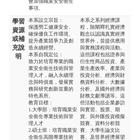
會加強職業安全衛生
事項。
本系設立宗旨：
本系之系列經濟課
學習
保護勞工健康安全、
程，除闡釋扎實經濟
資源
確保優良工作環境、
觀念以認識真實經濟
或補
提升產業競爭力及創
世界外，並提供應用
充說
造永續經營。
與實務課程與活動。
本系自我定位：
這些課程包括證券與
明
致力於培育專業的職
衍生性商品投資、產
業安全衛生技術與管
業生產效率、產業與
理人才，融入永續理
投資分析、經濟與財
念與時俱進，發展實
務資料分析、大數據
務與研究創新並重的
分析、及國外經濟與
特色系所。
財務文獻導讀等。這
教育目標：
些活動包括企業參訪
1.大學部：培育職業安
與實習、股票、期
全衛生專業技術與管
貨、與外匯投資模擬
理人才
競賽、資料分析競
2.碩士班：培育職業安
賽、大學生論文比
全衛生高階專業技術
賽、及世界經濟展望