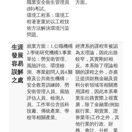
職業安全衛生管理員
方面。
(師)考試。
環境工程系：環境工
程著更重於以工程技
術方法解決環境污染
問題。
就業方面：1.公職機構
經濟系的課程常被認
生涯
2.學術研究機構3.事業
為太理論，因此出路
發展
單位：勞安衛管理、
較窄，其實剛好相
容易
風險評估、環境檢
反。本系除了理論相
誤解
測、專業顧問人員4.醫
關的課程之外，亦廣
療及公共衛生機構：
泛提供財務金融及資
之處
安全教育訓練師、勞
料分析領域等相關應
安衛管理人員、風險
用課程，因此本系畢
評估人員、檢測人
業生出路實際上很寬
員。工作單位含括科
廣，除了金融業(例如
技廠、傳統產業、學
銀行業、期貨業、證
校等相關產業。
券業等)工作之外，其
他行業的行政、財
務、會計、分析、業