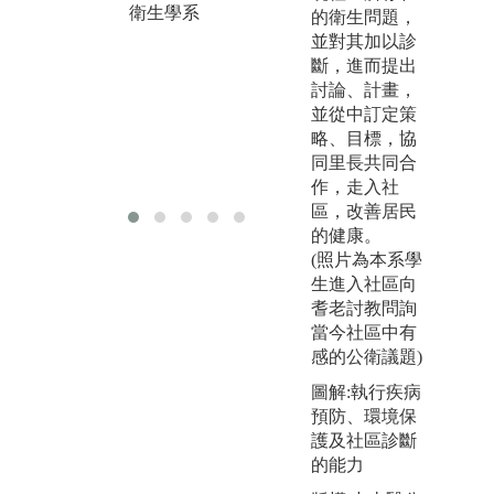
即
衛生學系
的衛生問題，
版權:中山醫學
並對其加以診
圖解
大學職業安全
斷，進而提出
課
衛生學系
討論、計畫，
學
並從中訂定策
版
略、目標，協
大
同里長共同合
衛
作，走入社
區，改善居民
的健康。
(照片為本系學
生進入社區向
耆老討教問詢
當今社區中有
感的公衛議題)
圖解:執行疾病
預防、環境保
護及社區診斷
的能力