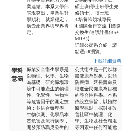
化學生實務能力與產
2.學制完整:學士班、
業連結。本系大學部
碩士班(學士班學生先
表現突出，畢業生升
修碩士)、博士班
學順利、就業穩定，
3.培養跨領域專長
廣受產業界與學界肯
4.國際合作交流【國際
定。
交換生/連讀計畫(BS+
MHA)】
詳細公衛系介紹，請
點選pdf瀏覽。
下載詳細資料
職業安全衛生學系是
公共衛生是一門以群
學科
以物理、化學、生物
體健康為對象，以預
意涵
為基礎，研究職場環
防疾病、延長壽命及
境中可能產生的物理
增進全民健康為目標
性、化學性、生物性
的整合性科學。本系
等危害因子的測定技
依設立宗旨，以預防
術；並結合毒理學、
醫學觀點，探討並改
生物偵測、化學品本
善社區中物理、化
質危害及流行病學，
學、生物及社會環境
開發預防職災發生的
等因素中任何可能危