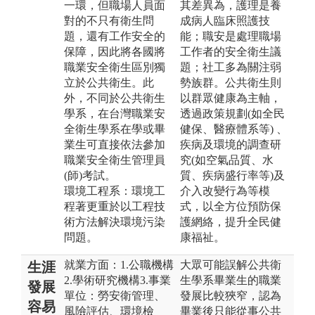
一環，但職場人員面
其差異為，護理是養
對的不只有衛生問
成病人臨床照護技
題，還有工作安全的
能；職安是處理職場
保障，因此將各國將
工作者的安全衛生議
職業安全衛生區別獨
題；社工多為關注弱
立於公共衛生。此
勢族群。公共衛生則
外，不同於公共衛生
以群眾健康為主軸，
學系，在台灣職業安
透過政策規劃(如全民
全衛生學系在學或畢
健保、醫療體系等) 、
業生可直接依法參加
疾病及環境的調查研
職業安全衛生管理員
究(如空氣品質、水
(師)考試。
質、疾病盛行率等)及
環境工程系：環境工
介入改變行為等模
程著更重於以工程技
式，以全方位預防保
術方法解決環境污染
護網絡，提升全民健
問題。
康福祉。
就業方面：1.公職機構
大眾可能誤解公共衛
生涯
2.學術研究機構3.事業
生學系畢業生的職業
發展
單位：勞安衛管理、
發展比較狹窄，認為
容易
風險評估、環境檢
畢業後只能從事公共