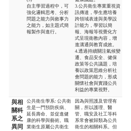
自主學習過程中，可
3.公共衛生專業重視資
強化邏輯思考、分析
訊傳達，學生應培養
問題之能力與敘事力
跨領域表達與美學設
之能力，如主題式簡
計能力，學習以簡
報製作與進行。
報、海報等視覺化方
式呈現衛教內容，增
進溝通與教育成效。
4.透過持續關注氣候變
遷、食品安全、健保
政策等公共議題，培
養以政策思維分析社
會問題的能力，形成
關懷社會與實踐公共
利益的專業視野。
公共衛生學系: 公共衛
因為與照護及管理有
與相
生是一門預防疾病、
關，所以護理、醫
關科
延長壽命、並促進健
管、職安及社工等科
系之
康的科學與藝術。職
系常會被歸類為公共
異同
業衛生原屬公共衛生
衛生的相關科系。但