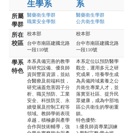
生學系
系
醫藥衛生
學群
醫藥衛生
學群
所屬
職業安全
學類
公共衛生
學類
學群
校本部
校本部
所在
校區
台中市南區建國北路
台中市南區建國北路
一段110號
一段110號
本系具備完善的教學
本系定位以預防醫學
學系
與研究設備、優良師
觀念，運用多元之研
特色
資與豐富資源，並結
究成果，培養學生成
合醫療及前端科技，
為具備跨域素養之公
研究涵蓋危害因子分
共衛生專業人才，並
析、職災預防、工業
落實至社區、提升民
安全、科技防災、永
眾健康，成為中部地
續發展及控制工程等
區公共衛生的學術重
領域。教師學術表現
鎮。
卓越，積極參與產學
特色優勢:
合作與技術輔導，強
1.優良師資專業訓練