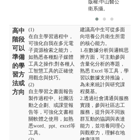
版權:中山醫公
衛系攝。
(1)
建議高中生可從多面
高中
在自主學習過程中，
向培養公共衛生所需
階段
可強化自我在多元電
的核心能力。
可以
子資源檢索之能力，
1.在數據分析與邏輯思
準備
如熟悉各種點子媒體
辨方面，可主動參與
工具之操作;對各種人
含量化分析的專題，
的學
工智慧工具的正確使
熟悉 Excel 等工具，學
習方
用觀念與技巧。
習以數據支持推論，
法或
(2)
為未來統計與研究課
方向
自主學習之書面報告
程奠基。
製作過程中、社團活
2.透過社會溝通與服務
動之企劃、或課堂報
實踐，參與社區志工
告等，可強化文書相
服務，提升與不同族
關軟體之使用，如熟
群互動的協調與表達
悉word、ppt、excel等
能力，並培養同理心
工具。
與觀察力，理解在地
(3)
健康議題。