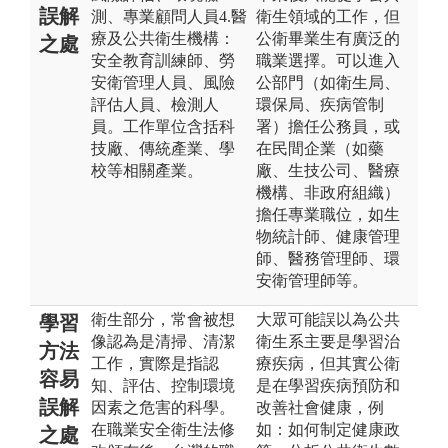
誤解
測、專業顧問人員4.醫
衛生領域的工作，但
療及公共衛生機構：
公衛畢業生有廣泛的
之處
安全教育訓練師、勞
職業選擇。可以進入
安衛管理人員、風險
公部門（如衛生局、
評估人員、檢測人
環保局、疾病管制
員。工作單位含括科
署）擔任公務員，或
技廠、傳統產業、學
在民間企業（如藥
校等相關產業。
廠、生技公司、醫療
機構、非政府組織）
擔任專業職位，如生
物統計師、健康管理
師、醫務管理師、環
安衛管理師等。
衛生部分，常會被想
大眾可能誤以為公共
學習
像認為是清掃、清潔
衛生系主要是學習治
方法
工作，實際是指認
療疾病，但其實公衛
容易
知、評估、控制環境
是在學習疾病預防和
誤解
因素之危害的科學。
改善社會健康，例
在職業安全衛生法修
如：如何制定健康政
之處