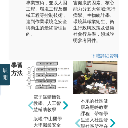
專業技術，並以人因
害健康的因素。核心
工程、環境工程及機
能力分五大領域:流行
械工程等控制技術，
病學、生物統計學、
達到作業環境之安全
環境與職業衛生、衛
與衛生的最終管理目
生行政與政策及健康
的。
社會行為學，領域說
明參考附件。
下載詳細資料
學習
展
方法
開
電子媒體簡報
本系的社區健
教學、人工智
康為翻轉教室
慧輔助教學
iLMS
課程，帶領學
版權:中山醫學
生進入社區發
圖解:數位學習
媒
大學職業安全
現社區所存在
平台