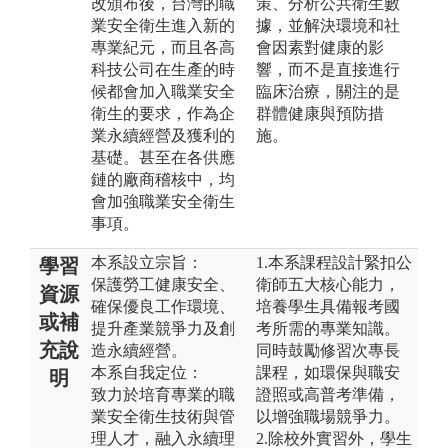
改頒布後，台灣的職
策、分析公共衛生數
業安全衛生進入新的
據，並解決環境和社
專業紀元，而且各高
會因素對健康的影
科技公司在生產的時
響，而不是直接進行
候都會加入職業安全
臨床治療，關注的是
衛生的要求，作為企
群體健康與預防措
業永續經營及獲利的
施。
基礎。甚至在各供應
鏈的廠商稽核中，均
會加強職業安全衛生
事項。
本系設立宗旨：
1.本系課程設計緊扣公
學習
保護勞工健康安全、
衛師五大核心能力，
資源
確保優良工作環境、
培養學生具備報考國
或補
提升產業競爭力及創
考所需的專業知識。
充說
造永續經營。
同時鼓勵修習次專長
本系自我定位：
課程，如環保與職安
明
致力於培育專業的職
證照或高普考準備，
業安全衛生技術與管
以增強職場競爭力。
理人才，融入永續理
2.除校外實習外，學生