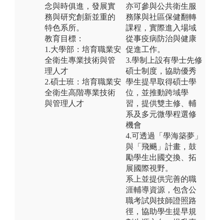
念與時俱進，發展實
亦可參與公共衛生服
務與研究創新並重的
務隊與社區保健翻轉
特色系所。
課程，實際進入場域
教育目標：
從事疫病防治與健康
1.大學部：培育職業安
促進工作。
全衛生專業技術與管
3.學制上設有學士先修
理人才
碩士制度，協助優秀
2.碩士班：培育職業安
學生提早取得碩士學
全衛生高階專業技術
位，並推動跨域學
與管理人才
習，提供雙主修、輔
系及多元微學程選修
機會
4.可透過「學海築夢」
與「飛颺」計畫，鼓
勵學生出國交換、拓
展國際視野。
系上並提供完善的職
涯輔導資源，包含公
職考試與技師證照路
徑，協助學生提早規