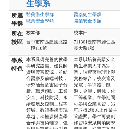
生學系
醫藥衛生
學群
醫藥衛生
學群
所屬
職業安全
學類
職業安全
學類
學群
校本部
校本部
所在
校區
台中市南區建國北路
711301臺南市歸仁區
一段110號
長大路1號
本系具備完善的教學
本系以培養高階安全
學系
與研究設備、優良師
衛生專業人才為宗
特色
資與豐富資源，並結
旨，課程著重理論與
合醫療及前端科技，
實務結合，校友遍及
研究涵蓋危害因子分
光電，半導體，能
析、職災預防、工業
源，金屬，機械，化
安全、科技防災、永
工等產業。在學期間
續發展及控制工程等
可參與企業實習，另
領域。教師學術表現
可取得2張以上作業主
卓越，積極參與產學
管證照。學生可規劃
合作與技術輔導，強
修習職安系與消防學