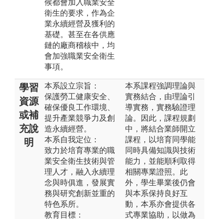
候都會加入職業安全
衛生的要求，作為企
業永續經營及獲利的
基礎。甚至在各供應
鏈的廠商稽核中，均
會加強職業安全衛生
事項。
本系設立宗旨：
本系課程強調理論與
學習
保護勞工健康安全、
實務結合，由理論引
資源
確保優良工作環境、
導實務，實務驗證理
或補
提升產業競爭力及創
論。因此，課程規劃
充說
造永續經營。
中，將結合業師開立
本系自我定位：
課程，以培育同學能
明
致力於培育專業的職
同時具備知識與技術
業安全衛生技術與管
能力，並能順利取得
理人才，融入永續理
相關專業證照。此
念與時俱進，發展實
外，學生畢業後仍會
務與研究創新並重的
與本系保持良好互
特色系所。
動，本系亦會提供各
教育目標：
式專業協助，以做為