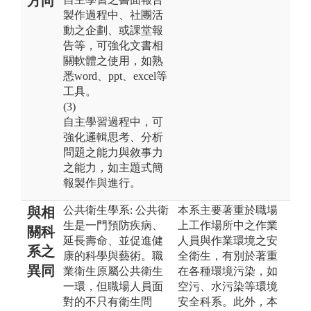
方向
製作過程中、社團活
動之企劃、或課堂報
告等，可強化文書相
關軟體之使用，如熟
悉word、ppt、excel等
工具。
(3)
自主學習過程中，可
強化邏輯思考、分析
問題之能力與敘事力
之能力，如主題式簡
報製作與進行。
公共衛生學系: 公共衛
本系主要著重於職場
與相
生是一門預防疾病、
上工作場所中之作業
關科
延長壽命、並促進健
人員與作業環境之安
系之
康的科學與藝術。職
全衛生，有別於著重
異同
業衛生原屬公共衛生
在各種環境污染，如
一環，但職場人員面
空污、水污染等環境
對的不只有衛生問
安全科系。此外，本