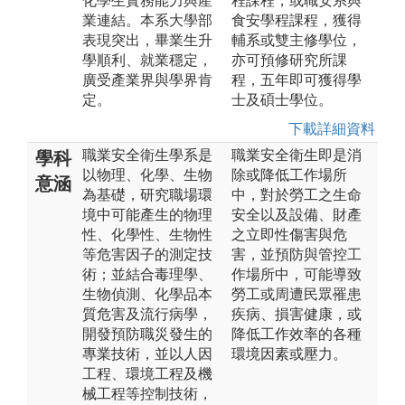
化學生實務能力與產
程課程，或職安系與
業連結。本系大學部
食安學程課程，獲得
表現突出，畢業生升
輔系或雙主修學位，
學順利、就業穩定，
亦可預修研究所課
廣受產業界與學界肯
程，五年即可獲得學
定。
士及碩士學位。
下載詳細資料
職業安全衛生學系是
職業安全衛生即是消
學科
以物理、化學、生物
除或降低工作場所
意涵
為基礎，研究職場環
中，對於勞工之生命
境中可能產生的物理
安全以及設備、財產
性、化學性、生物性
之立即性傷害與危
等危害因子的測定技
害，並預防與管控工
術；並結合毒理學、
作場所中，可能導致
生物偵測、化學品本
勞工或周遭民眾罹患
質危害及流行病學，
疾病、損害健康，或
開發預防職災發生的
降低工作效率的各種
專業技術，並以人因
環境因素或壓力。
工程、環境工程及機
械工程等控制技術，