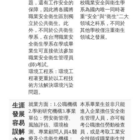
題，還有工作安全的
校職業安全與衛生學
保障，因此將各國將
系為國內唯一同時著
職業安全衛生區別獨
重"安全"與"衛生"二大
立於公共衛生。此
領域之科系，不同於
外，不同於公共衛生
其他學校僅注重衛生
學系，在台灣職業安
領域之發展。
全衛生學系在學或畢
業生可直接依法參加
職業安全衛生管理員
(師)考試。
環境工程系：環境工
程著更重於以工程技
術方法解決環境污染
問題。
就業方面：1.公職機構
本系畢業生並非只能
生涯
2.學術研究機構3.事業
進入企業擔任安全衛
發展
單位：勞安衛管理、
生管理人員，亦可報
容易
風險評估、環境檢
考公職擔任勞動檢查
誤解
測、專業顧問人員4.醫
員，或是考取工業安
療及公共衛生機構：
全技師或職業衛生技