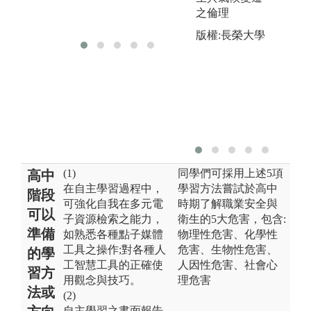
大
之倫理
衛
版權:長榮大學
(1)
同學們可採用上述5項
高中
在自主學習過程中，
學習方法嘗試於高中
階段
可強化自我在多元電
時期了解職業安全與
可以
子資源檢索之能力，
衛生的5大危害，包含:
準備
如熟悉各種點子媒體
物理性危害、化學性
工具之操作;對各種人
危害、生物性危害、
的學
工智慧工具的正確使
人因性危害、社會心
習方
用觀念與技巧。
理危害
法或
(2)
自主學習之書面報告