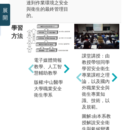
達到作業環境之安全
與衛生的最終管理目
展
的。
開
學習
方法
課堂講授：由
電子媒體簡報
教授帶領同學
教學、人工智
學習安全衛生
慧輔助教學
iLMS
專業課程之理
論，以及國內
版權:中山醫學
圖解:數位學習
外職業安全與
媒
大學職業安全
平台
衛生專業知
即
衛生學系
版權:中山醫學
識、技術，以
圖解
大學職業安全
及規範。
課
衛生學系
圖解:由本系教
學
授解說安全衛
版
生與氣候變遷