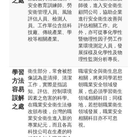
之處
安全教育訓練師、勞
師後，進入安全衛生
安衛管理人員、風險
顧問公司，協助企業
評估人員、檢測人
進行安全衛生改善與
員。工作單位含括科
評估相關工作。此
技廠、傳統產業、學
外，亦可從事化學性
校等相關產業。
暨物理性因子勞工作
業環境測定人員，發
展採樣及化學性及物
理性監測分析專長。
衛生部分，常會被想
職場安全與衛生息息
學習
像認為是清掃、清潔
相關，將來同學若想
方法
工作，實際是指認
朝職業安全領域發
容易
知、評估、控制環境
展，也必須學習衛生
誤解
因素之危害的科學。
領域相關科目；同樣
在職業安全衛生法修
地，若想朝職業衛生
之處
改頒布後，台灣的職
領域發展，職業安全
業安全衛生進入新的
相關科目亦不可忽
專業紀元，而且各高
視。
科技公司在生產的時