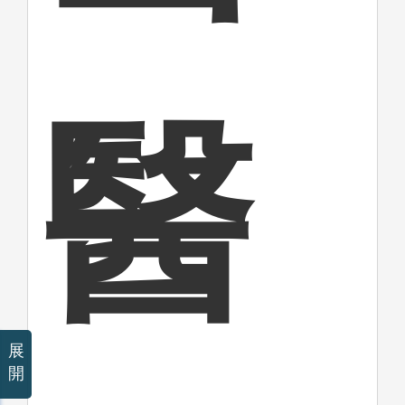
醫
展
開