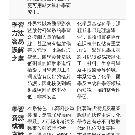
更可用於大量科學研
究中。
外界常以為醫學影像
化學是基礎科學，課
學習
暨放射科學系的學習
程並非只是理論學
方法
會接觸大量的輻射
習，實驗和實務操作
容易
線，甚至會有輻射傷
在課程中也佔有重要
誤解
害與危險，此為錯誤
地位，學好化學未來
觀念。醫學影像是以
將可以很容易跨到化
之處
低劑量的輻射來進行
工、材料、生命科學
攝影，且學習與工作
及生技醫藥等領域。
環境皆有良好的輻射
本系結合了化學、醫
防護，因此接受到輻
學及生物科學等領域
射線照射的機率極
的知識，強調整合性
低，非常安全。
學習。
本系特色：1.高科技重
隨著時代潮流及產業
學習
裝備，隨電腦發展的
脈動的快速更迭，化
資源
學系。2.可報考考試院
學依然有著不可被取
或補
醫事放射師證照考
代的地位與重要性，
充說
試，通過後可至醫院
本來的出路已經相當