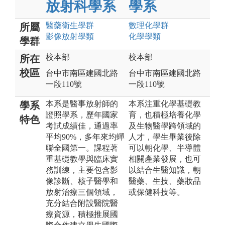
放射科學系
學系
醫藥衛生
學群
數理化
學群
所屬
影像放射
學類
化學
學類
學群
校本部
校本部
所在
校區
台中市南區建國北路
台中市南區建國北路
一段110號
一段110號
本系是醫事放射師的
本系注重化學基礎教
學系
證照學系，歷年國家
育，也積極培養化學
特色
考試成績佳，通過率
及生物醫學跨領域的
平均90%，多年來均蟬
人才，學生畢業後除
聯全國第一。課程著
可以朝化學、半導體
重基礎教學與臨床實
相關產業發展，也可
務訓練，主要包含影
以結合生醫知識，朝
像診斷、核子醫學和
醫藥、生技、藥妝品
放射治療三個領域，
或保健科技等。
充分結合附設醫院醫
療資源，積極推展國