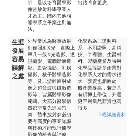
師，是以培育醫學影
出路將會更廣。
像暨放射科學專業人
才為主。國內其他相
關學系之畢業生則無
法。
外界常以為醫事放射
化學系為非證照科
生涯
師僅照射X光，實際上
系，不用證照，高科
發展
舉凡一般X光造影、透
技、半導體、生醫材
容易
視攝影、電腦斷層造
料、製藥產業及特用
誤解
影、血管攝影、乳房
化學品等諸多產業對
攝影、核子醫學造影
化學系人才的需求很
之處
等，及非游離輻射成
大，薪資也相較於一
像之超音波與磁振造
般產業要高，若是具
影等，皆屬醫學影像
有碩博士學位，升遷
範疇。大部分醫學儀
更容易當然薪資也高
器都非常先進且昂
很多。
貴，醫事放射師必須
下載詳細資料
要有高度的專業知識
與技術才能執行醫學
影像的檢查與治療，