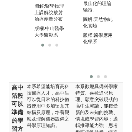
學生分組親自
最佳化的理論
圖解:醫學物理
操作
驗證。
上課解說放射
版權:中山醫學
治療劑量分布
圖解:天然物純
大學醫影系
化實驗
版權:中山醫學
大學醫影系
版權:醫學應用
化學系
本系希望能培育高科
本系歡迎具備科學家
高中
技醫療人才，高中生
特質、喜歡追求原
階段
可以從日常的科技儀
理、願意突破現狀的
可以
器使用中多加留意其
高中生就讀，能接受
準備
結構及原理，培養觀
新的及未知的挑戰、
察及理解儀器設備之
情境或學習內容；邏
的學
科學原理知識。
輯推導能力強，思考
習方
形式彈性活潑；懂得