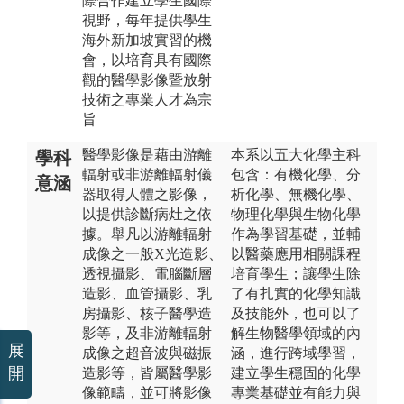
際合作建立學生國際
視野，每年提供學生
海外新加坡實習的機
會，以培育具有國際
觀的醫學影像暨放射
技術之專業人才為宗
旨
醫學影像是藉由游離
本系以五大化學主科
學科
輻射或非游離輻射儀
包含：有機化學、分
意涵
器取得人體之影像，
析化學、無機化學、
以提供診斷病灶之依
物理化學與生物化學
據。舉凡以游離輻射
作為學習基礎，並輔
成像之一般X光造影、
以醫藥應用相關課程
透視攝影、電腦斷層
培育學生；讓學生除
造影、血管攝影、乳
了有扎實的化學知識
房攝影、核子醫學造
及技能外，也可以了
影等，及非游離輻射
解生物醫學領域的內
展
成像之超音波與磁振
涵，進行跨域學習，
開
造影等，皆屬醫學影
建立學生穩固的化學
像範疇，並可將影像
專業基礎並有能力與