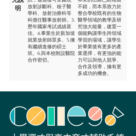
放射診斷科、核子醫
不錯，而本系致力於
明
學科、放射治療科等
整合學校既有的生物
科擔任醫事放射師。3.
醫學領域的教學及研
歷年國家考試成績甚
究強大能量，建置一
佳。4.畢業生於新加坡
個能夠讓學生跨領域
就業放射師眾多。5.擁
學習的場域，讓學生
有繼續進修的碩士
於畢業後有更多的產
班。6.與本校附設醫院
業選擇，有更強的能
合作密切。
力可以與他人競爭、
合作及領導，擁有更
多成功的機會。