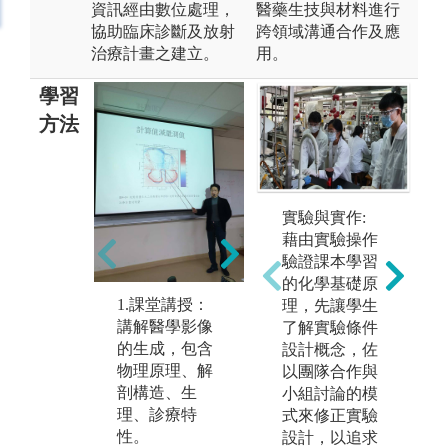
資訊經由數位處理，
醫藥生技與材料進行
協助臨床診斷及放射
跨領域溝通合作及應
治療計畫之建立。
用。
學習
方法
實驗與實作:
2.實驗教學：
3
藉由實驗操作
應用醫院儀器
實
驗證課本學習
設備，練習相
醫
的化學基礎原
關攝影技術，
的
1.課堂講授：
理，先讓學生
將學科理論結
臨
講解醫學影像
了解實驗條件
合臨床實務以
病
的生成，包含
設計概念，佐
提升學生學習
圖
物理原理、解
以團隊合作與
效果。
操
剖構造、生
小組討論的模
圖解:超音波技
理、診療特
式來修正實驗
版
術學實驗，由
性。
設計，以追求
大