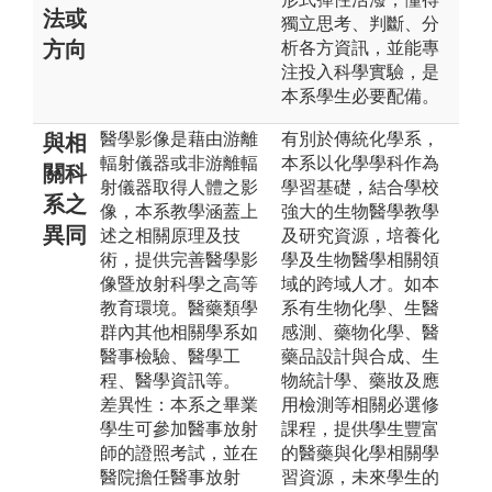
法或
獨立思考、判斷、分
方向
析各方資訊，並能專
注投入科學實驗，是
本系學生必要配備。
醫學影像是藉由游離
有別於傳統化學系，
與相
輻射儀器或非游離輻
本系以化學學科作為
關科
射儀器取得人體之影
學習基礎，結合學校
系之
像，本系教學涵蓋上
強大的生物醫學教學
異同
述之相關原理及技
及研究資源，培養化
術，提供完善醫學影
學及生物醫學相關領
像暨放射科學之高等
域的跨域人才。如本
教育環境。醫藥類學
系有生物化學、生醫
群內其他相關學系如
感測、藥物化學、醫
醫事檢驗、醫學工
藥品設計與合成、生
程、醫學資訊等。
物統計學、藥妝及應
差異性：本系之畢業
用檢測等相關必選修
學生可參加醫事放射
課程，提供學生豐富
師的證照考試，並在
的醫藥與化學相關學
醫院擔任醫事放射
習資源，未來學生的